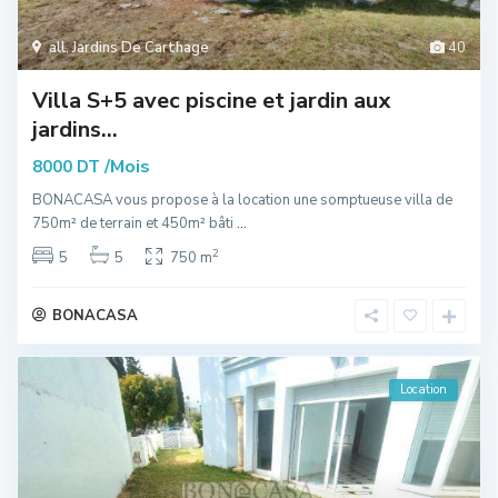
all
,
Jardins De Carthage
40
Villa S+5 avec piscine et jardin aux
jardins...
/Mois
8000 DT
BONACASA vous propose à la location une somptueuse villa de
750m² de terrain et 450m² bâti
...
2
5
5
750 m
BONACASA
Location