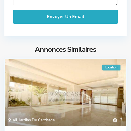
Annonces Similaires
Location
all
,
Jardins De Carthage
17