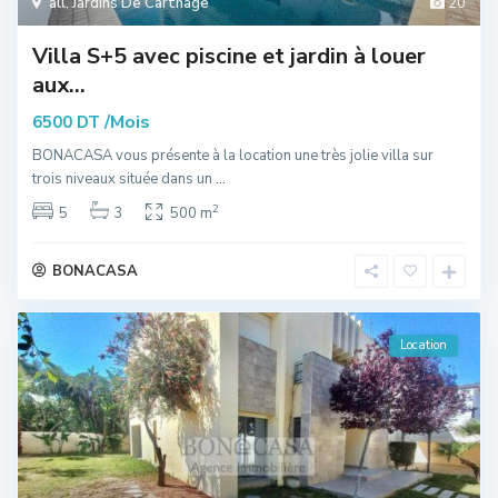
all
,
Jardins De Carthage
20
Villa S+5 avec piscine et jardin à louer
aux...
/Mois
6500 DT
BONACASA vous présente à la location une très jolie villa sur
trois niveaux située dans un
...
2
5
3
500 m
BONACASA
Location