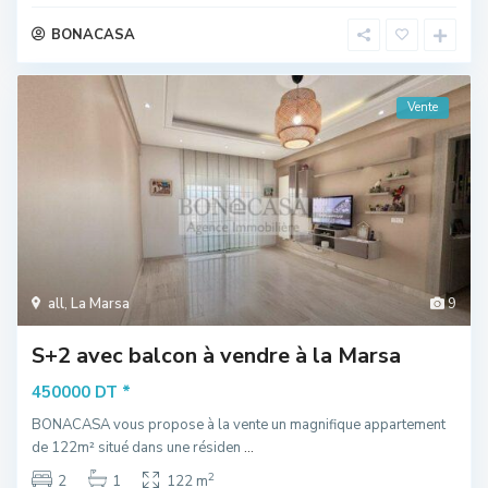
BONACASA
Vente
all
,
La Marsa
9
S+2 avec balcon à vendre à la Marsa
*
450000 DT
BONACASA vous propose à la vente un magnifique appartement
de 122m² situé dans une résiden
...
2
2
1
122 m