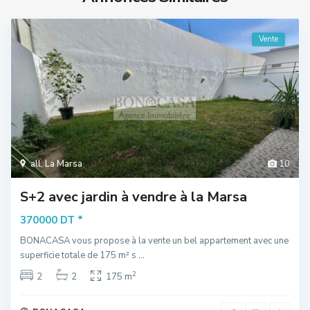
Vente
all
,
La Marsa
10
S+2 avec jardin à vendre à la Marsa
*
370000 DT
BONACASA vous propose à la vente un bel appartement avec une
superficie totale de 175 m² s
...
2
2
2
175 m