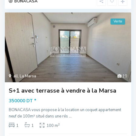
BONACASA
Vente
all
,
La Marsa
10
S+1 avec terrasse à vendre à la Marsa
*
350000 DT
BONACASA vous propose à la location un coquet appartement
neuf de 100m² situé dans une rés
...
2
1
1
100 m