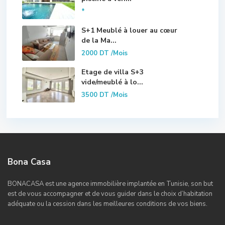
*
S+1 Meublé à louer au cœur
de la Ma...
2000 DT
/Mois
Etage de villa S+3
vide/meublé à lo...
3500 DT
/Mois
Bona Casa
BONACASA est une agence immobilière implantée en Tunisie, son but
est de vous accompagner et de vous guider dans le choix d’habitation
adéquate ou la cession dans les meilleures conditions de vos biens.