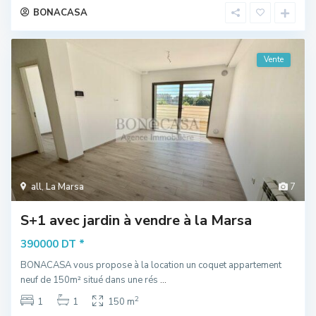
BONACASA
Vente
all
,
La Marsa
7
S+1 avec jardin à vendre à la Marsa
*
390000 DT
BONACASA vous propose à la location un coquet appartement
neuf de 150m² situé dans une rés
...
2
1
1
150 m