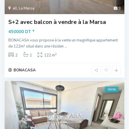
all
,
La Marsa
9
S+2 avec balcon à vendre à la Marsa
*
450000 DT
BONACASA vous propose à la vente un magnifique appartement
de 122m² situé dans une résiden
...
2
2
1
122 m
BONACASA
Vente