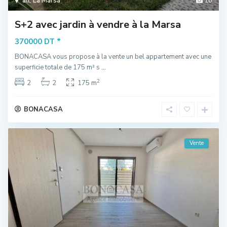
all
,
La Marsa
10
S+2 avec jardin à vendre à la Marsa
*
370000 DT
BONACASA vous propose à la vente un bel appartement avec une
superficie totale de 175 m² s
...
2
2
2
175 m
BONACASA
Vente