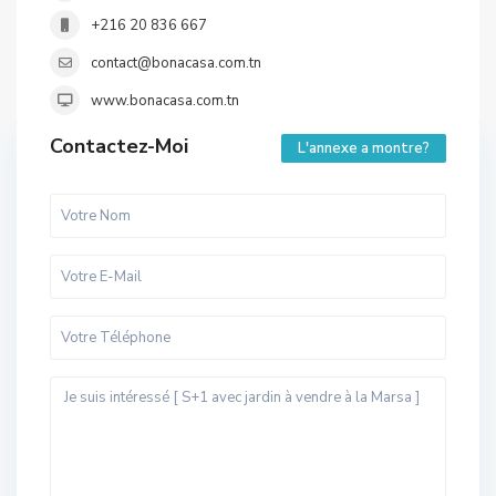
+216 20 836 667
contact@bonacasa.com.tn
www.bonacasa.com.tn
Contactez-Moi
L'annexe a montre?