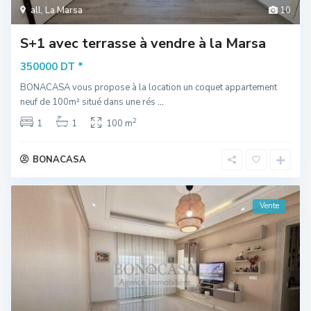
all
,
La Marsa
10
S+1 avec terrasse à vendre à la Marsa
*
350000 DT
BONACASA vous propose à la location un coquet appartement
neuf de 100m² situé dans une rés
...
2
1
1
100 m
BONACASA
Vente