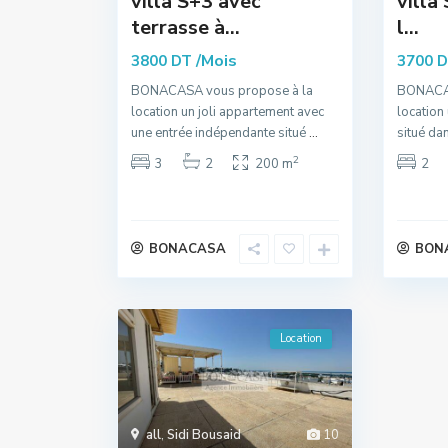
villa S+3 avec
villa
terrasse à...
l...
/Mois
3800 DT
3700 
BONACASA vous propose à la
BONACAS
location un joli appartement avec
location
une entrée indépendante situé
...
situé da
2
3
2
200 m
2
BONACASA
BON
Location
all
,
Sidi Bousaid
10