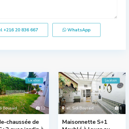
el
+216 20 836 667
WhatsApp
Location
Location
di Bousaid
12
all
,
Sidi Bousaid
8
de-chaussée de
Maisonnette S+1