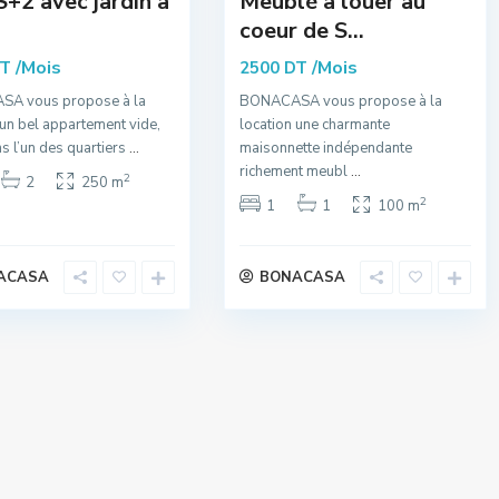
 S+2 avec jardin à
Meublé à louer au
coeur de S...
/Mois
/Mois
DT
2500 DT
A vous propose à la
BONACASA vous propose à la
 un bel appartement vide,
location une charmante
ns l’un des quartiers
...
maisonnette indépendante
richement meubl
...
2
2
250 m
2
1
1
100 m
ACASA
BONACASA