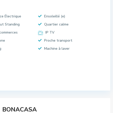
ce Électrique
Ensoleillé (e)
ut Standing
Quartier calme
 commerces
IP TV
one
Proche transport
g
Machine à laver
BONACASA