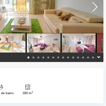
2
s de bains
180 m