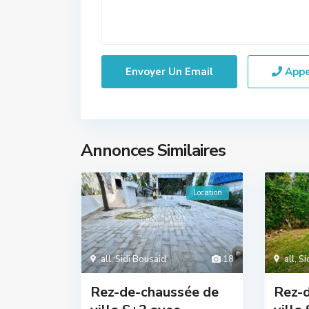
App
Annonces Similaires
Location
all
,
Sidi Bousaid
18
all
,
Si
Rez-de-chaussée de
Rez-