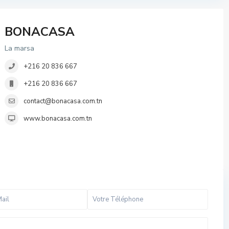
BONACASA
La marsa
+216 20 836 667
+216 20 836 667
contact@bonacasa.com.tn
www.bonacasa.com.tn