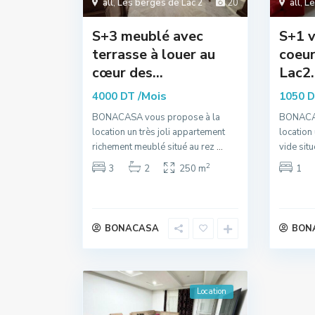
all
,
Les berges de Lac 2
20
all
,
Le
S+3 meublé avec
S+1 v
terrasse à louer au
coeur
cœur des...
Lac2.
/Mois
4000 DT
1050 
BONACASA vous propose à la
BONACAS
location un très joli appartement
location
richement meublé situé au rez
...
vide sit
2
3
2
250 m
1
BONACASA
BON
Location