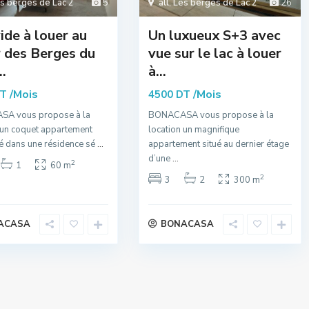
s berges de Lac 2
5
all
,
Les berges de Lac 2
26
ide à louer au
Un luxueux S+3 avec
 des Berges du
vue sur le lac à louer
..
à...
/Mois
/Mois
DT
4500 DT
A vous propose à la
BONACASA vous propose à la
 un coquet appartement
location un magnifique
ué dans une résidence sé
...
appartement situé au dernier étage
d’une
...
2
1
60 m
2
3
2
300 m
ACASA
BONACASA