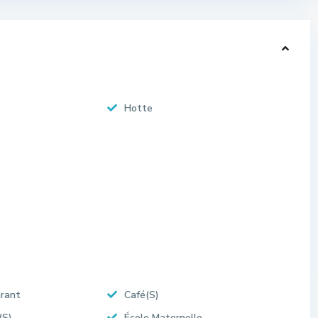
Hotte
rant
Café(S)
(S)
École Maternelle