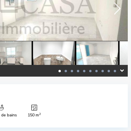
2
s de bains
150 m