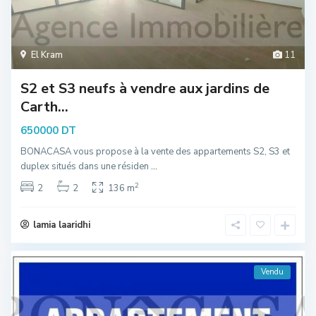
El Kram
11
S2 et S3 neufs à vendre aux jardins de
Carth...
650000 DT
BONACASA vous propose à la vente des appartements S2, S3 et
duplex situés dans une résiden
...
2
2
2
136 m
lamia laaridhi
Vendu