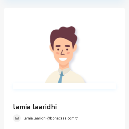
lamia laaridhi
lamia.laaridhi@bonacasa.com.tn