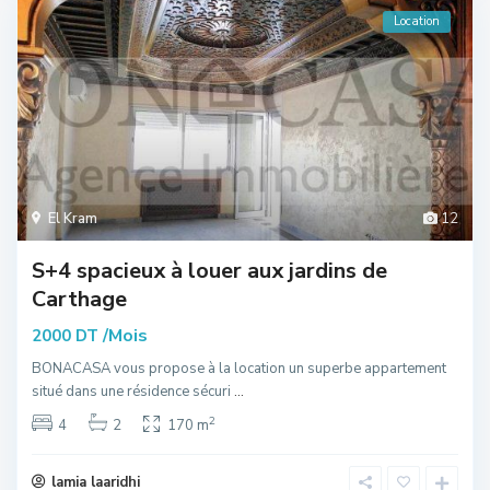
Location
El Kram
12
S+4 spacieux à louer aux jardins de
Carthage
/Mois
2000 DT
BONACASA vous propose à la location un superbe appartement
situé dans une résidence sécuri
...
2
4
2
170 m
lamia laaridhi