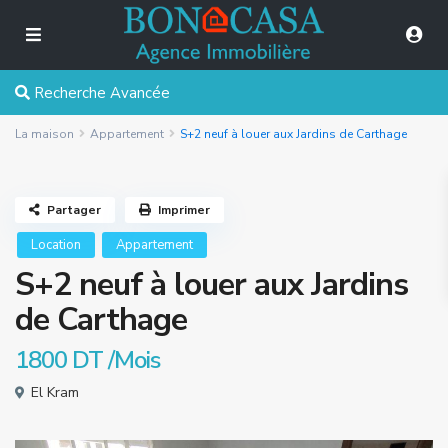
Recherche Avancée
La maison
Appartement
S+2 neuf à louer aux Jardins de Carthage
Partager
Imprimer
Location
Appartement
S+2 neuf à louer aux Jardins
de Carthage
1800 DT
/Mois
El Kram