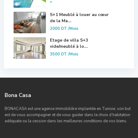
*
S+1 Meublé à louer au cœur
de la Ma...
2000 DT
/Mois
Etage de villa S+3
vide/meublé à lo...
3500 DT
/Mois
Bona Casa
BONACASA est une agence immobilière implantée en Tunisie, son but
est de vous accompagner et de vous guider dans le choix d’habitation
adéquate ou la cession dans les meilleures conditions de vos biens.