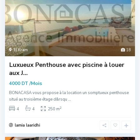
El Kram
18
Luxueux Penthouse avec piscine à louer
aux J...
/Mois
4000 DT
BONACASA vous propose à la location un somptueux penthouse
situé au troisième étage d&rsqu
...
2
4
4
250 m
lamia laaridhi