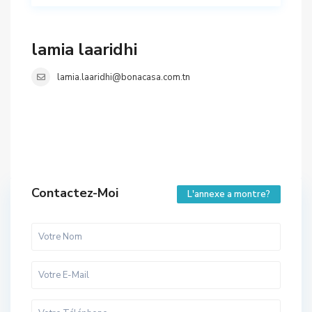
lamia laaridhi
lamia.laaridhi@bonacasa.com.tn
Contactez-Moi
L'annexe a montre?