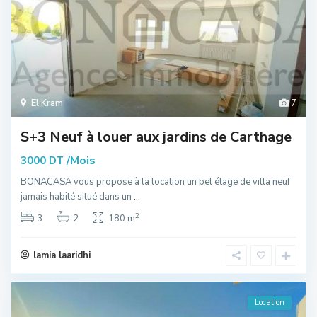
El Kram
7
S+3 Neuf à louer aux jardins de Carthage
/Mois
3000 DT
BONACASA vous propose à la location un bel étage de villa neuf
jamais habité situé dans un
...
2
3
2
180 m
lamia laaridhi
Location