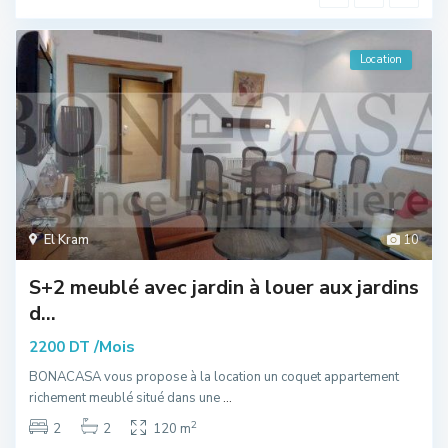
Location
El Kram
10
S+2 meublé avec jardin à louer aux jardins
d...
/Mois
2200 DT
BONACASA vous propose à la location un coquet appartement
richement meublé situé dans une
...
2
2
2
120 m