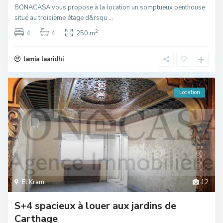
BONACASA vous propose à la location un somptueux penthouse
situé au troisième étage d&rsqu
...
2
4
4
250 m
lamia laaridhi
Location
El Kram
12
S+4 spacieux à louer aux jardins de
Carthage