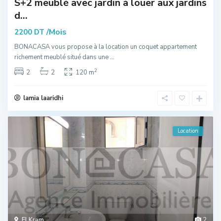
S+2 meublé avec jardin à louer aux jardins
d...
/Mois
2200 DT
BONACASA vous propose à la location un coquet appartement
richement meublé situé dans une
...
2
2
2
120 m
lamia laaridhi
Location
El Kram
2