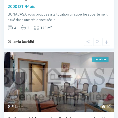
/Mois
2000 DT
BONACASA vous propose à la location un superbe appartement
situé dans une résidence sécuri
...
2
4
2
170 m
lamia laaridhi
Location
El Kram
10