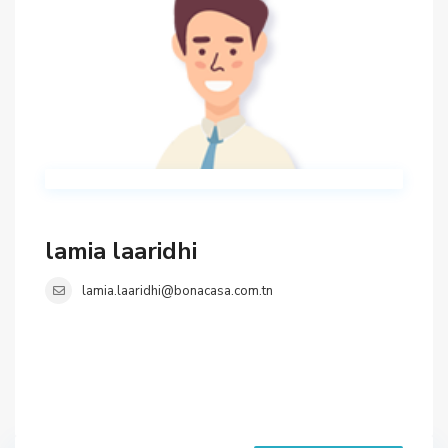
lamia laaridhi
lamia.laaridhi@bonacasa.com.tn