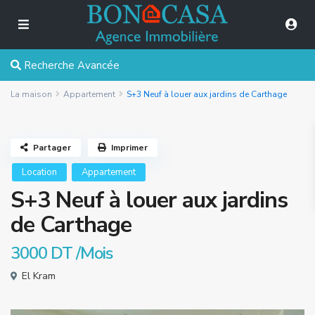
Recherche Avancée
La maison
Appartement
S+3 Neuf à louer aux jardins de Carthage
Partager
Imprimer
Location
Appartement
S+3 Neuf à louer aux jardins
de Carthage
3000 DT
/Mois
El Kram