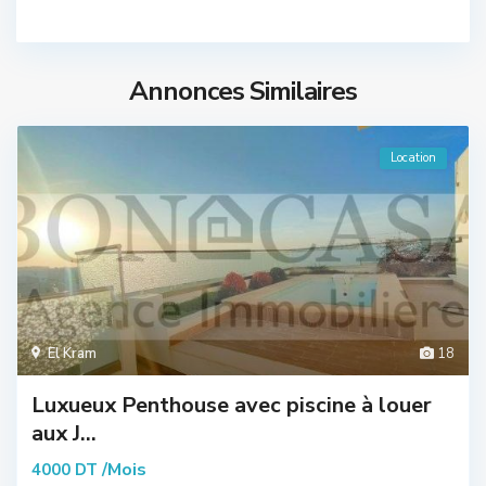
Annonces Similaires
Location
El Kram
18
Luxueux Penthouse avec piscine à louer
aux J...
/Mois
4000 DT