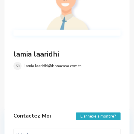
lamia laaridhi
lamia.laaridhi@bonacasa.com.tn
Contactez-Moi
L'annexe a montre?