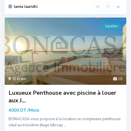
lamia laaridhi
Location
El Kram
18
Luxueux Penthouse avec piscine à louer
aux J...
/Mois
4000 DT
BONACASA vous propose à la location un somptueux penthouse
situé au troisième étage d&rsqu
...