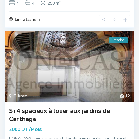
2
4
4
250 m
lamia laaridhi
Location
El Kram
12
S+4 spacieux à louer aux jardins de
Carthage
/Mois
2000 DT
BONACASA vous propose à la location un superbe appartement