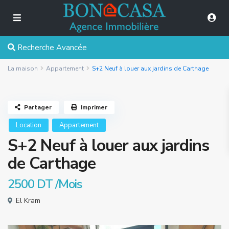
Recherche Avancée
La maison
Appartement
S+2 Neuf à louer aux jardins de Carthage
Partager
Imprimer
Location
Appartement
S+2 Neuf à louer aux jardins
de Carthage
2500 DT
/Mois
El Kram