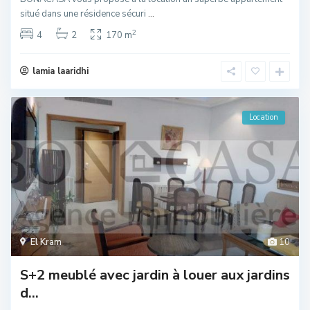
situé dans une résidence sécuri
...
2
4
2
170 m
lamia laaridhi
Location
El Kram
10
S+2 meublé avec jardin à louer aux jardins
d...