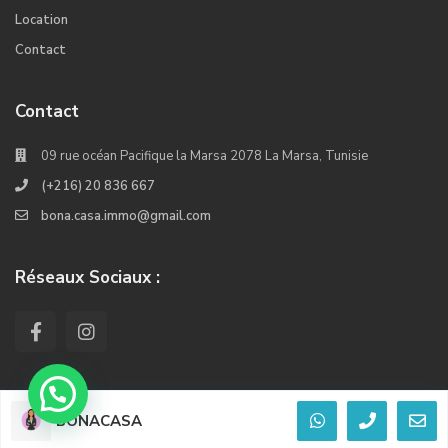
Location
Contact
Contact
09 rue océan Pacifique la Marsa 2078 La Marsa, Tunisie
(+216) 20 836 667
bona.casa.immo@gmail.com
Réseaux Sociaux :
BONACASA
© 2022. Tous les droits réservés Crée Par Kiwi Softwares