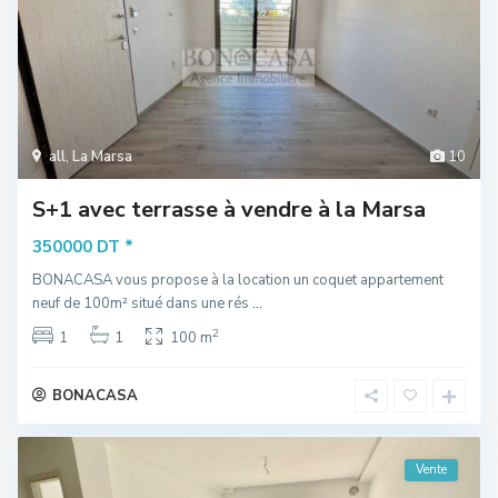
all
,
La Marsa
10
S+1 avec terrasse à vendre à la Marsa
*
350000 DT
BONACASA vous propose à la location un coquet appartement
neuf de 100m² situé dans une rés
...
2
1
1
100 m
BONACASA
Vente