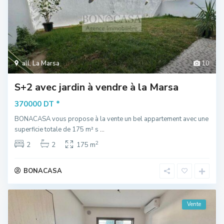
all
,
La Marsa
10
S+2 avec jardin à vendre à la Marsa
*
370000 DT
BONACASA vous propose à la vente un bel appartement avec une
superficie totale de 175 m² s
...
2
2
2
175 m
BONACASA
Vente