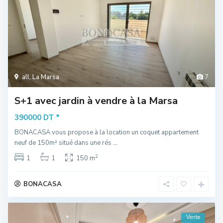
all
,
La Marsa
7
S+1 avec jardin à vendre à la Marsa
*
390000 DT
BONACASA vous propose à la location un coquet appartement
neuf de 150m² situé dans une rés
...
2
1
1
150 m
BONACASA
Vente