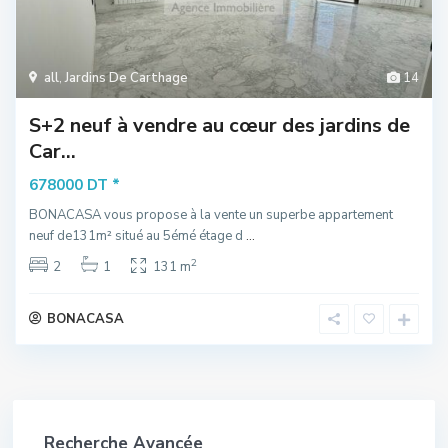
all
,
Jardins De Carthage
14
S+2 neuf à vendre au cœur des jardins de
Car...
*
678000 DT
BONACASA vous propose à la vente un superbe appartement
neuf de131m² situé au 5émé étage d
...
2
2
1
131 m
BONACASA
Recherche Avancée