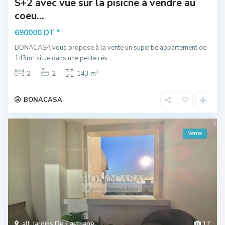
S+2 avec vue sur la pisicne à vendre au
coeu...
*
690000 DT
BONACASA vous propose à la vente un superbe appartement de
143m² situé dans une petite rés
...
2
2
2
143 m
BONACASA
Vente
all
,
Jardins De Carthage
17