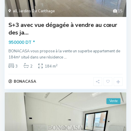
all
,
Jardins De Carthage
15
S+3 avec vue dégagée à vendre au cœur
des ja...
*
950000 DT
BONACASA vous propose à la vente un superbe appartement de
184m² situé dans une résidence
...
2
3
2
184 m
BONACASA
Vente