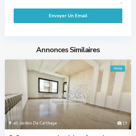
Annonces Similaires
Vente
all
,
Jardins De Carthage
19