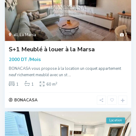
all
,
La Marsa
7
S+1 Meublé à louer à la Marsa
/Mois
2000 DT
BONACASA vous propose à la location un coquet appartement
neuf richement meublé avec un st
...
2
1
1
60 m
BONACASA
Location