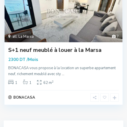
all
,
La Marsa
7
S+1 neuf meublé à louer à la Marsa
/Mois
2300 DT
BONACASA vous propose à la location un superbe appartement
neuf, richement meublé avec sty
...
2
1
1
62 m
BONACASA