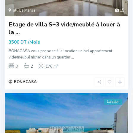
all
,
La Marsa
15
Etage de villa S+3 vide/meublé à louer à
la ...
/Mois
3500 DT
BONACASA vous propose à la location un bel appartement
vide/meublé nicher dans un quartier
...
2
3
2
170 m
BONACASA
Location