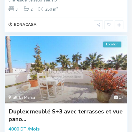
une résidence sécurisée, à p
...
2
3
2
250 m
BONACASA
Location
all
,
La Marsa
17
Duplex meublé S+3 avec terrasses et vue
pano...
/Mois
4000 DT