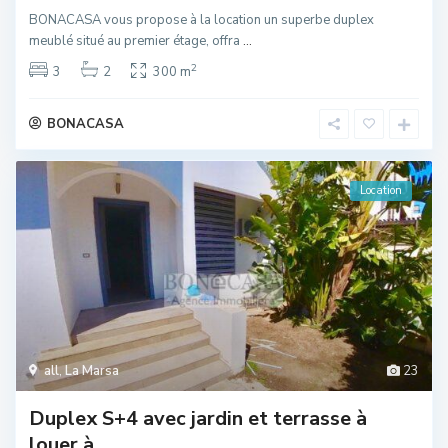
BONACASA vous propose à la location un superbe duplex
meublé situé au premier étage, offra
...
2
3
2
300 m
BONACASA
Location
all
,
La Marsa
23
Duplex S+4 avec jardin et terrasse à
louer à...