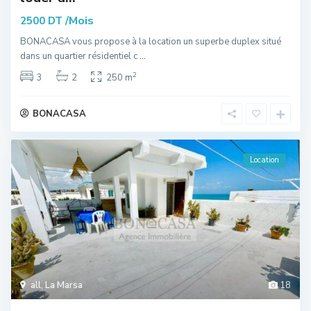
/Mois
2500 DT
BONACASA vous propose à la location un superbe duplex situé
dans un quartier résidentiel c
...
2
3
2
250 m
BONACASA
Location
all
,
La Marsa
18