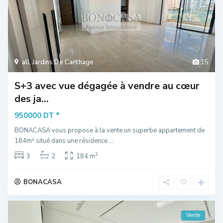
all
,
Jardins De Carthage
15
S+3 avec vue dégagée à vendre au cœur
des ja...
*
950000 DT
BONACASA vous propose à la vente un superbe appartement de
184m² situé dans une résidence
...
2
3
2
184 m
BONACASA
Vente