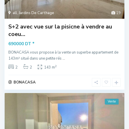
all
,
Jardins De Carthage
19
S+2 avec vue sur la pisicne à vendre au
coeu...
*
690000 DT
BONACASA vous propose à la vente un superbe appartement de
143m² situé dans une petite rés
...
2
2
2
143 m
BONACASA
Vente