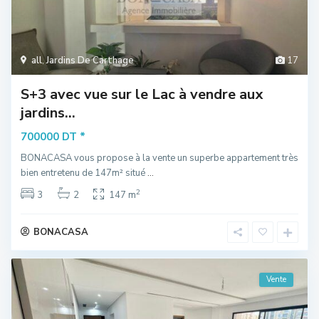
all
,
Jardins De Carthage
17
S+3 avec vue sur le Lac à vendre aux
jardins...
*
700000 DT
BONACASA vous propose à la vente un superbe appartement très
bien entretenu de 147m² situé
...
2
3
2
147 m
BONACASA
Vente