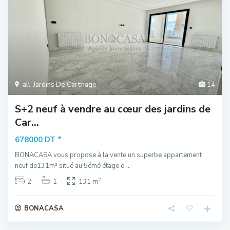
all
,
Jardins De Carthage
14
S+2 neuf à vendre au cœur des jardins de
Car...
*
678000 DT
BONACASA vous propose à la vente un superbe appartement
neuf de131m² situé au 5émé étage d
...
2
2
1
131 m
BONACASA