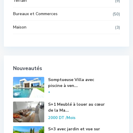
Terrain
(9)
Bureaux et Commerces
(50)
Maison
(3)
Nouveautés
Somptueuse Villa avec
piscine à ven...
*
S+1 Meublé à louer au cœur
de la Ma...
2000 DT
/Mois
S+3 avec jardin et vue sur