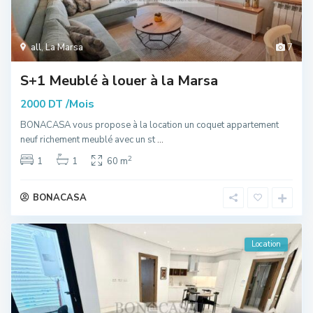
all
,
La Marsa
7
S+1 Meublé à louer à la Marsa
/Mois
2000 DT
BONACASA vous propose à la location un coquet appartement
neuf richement meublé avec un st
...
2
1
1
60 m
BONACASA
Location