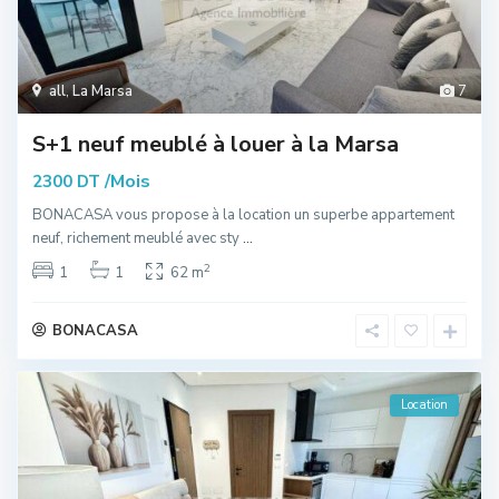
all
,
La Marsa
7
S+1 neuf meublé à louer à la Marsa
/Mois
2300 DT
BONACASA vous propose à la location un superbe appartement
neuf, richement meublé avec sty
...
2
1
1
62 m
BONACASA
Location