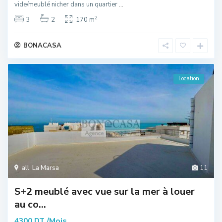
vide/meublé nicher dans un quartier
...
2
3
2
170 m
BONACASA
Location
all
,
La Marsa
11
S+2 meublé avec vue sur la mer à louer
au co...
/Mois
4300 DT