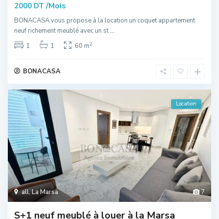
/Mois
2000 DT
BONACASA vous propose à la location un coquet appartement
neuf richement meublé avec un st
...
2
1
1
60 m
BONACASA
Location
all
,
La Marsa
7
S+1 neuf meublé à louer à la Marsa