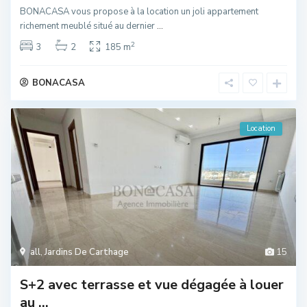
BONACASA vous propose à la location un joli appartement
richement meublé situé au dernier
...
2
3
2
185 m
BONACASA
Location
all
,
Jardins De Carthage
15
S+2 avec terrasse et vue dégagée à louer
au ...