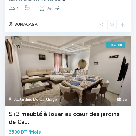
2
4
2
250 m
BONACASA
Location
all
,
Jardins De Carthage
15
S+3 meublé à louer au cœur des jardins
de Ca...
/Mois
3500 DT