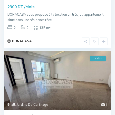
/Mois
2300 DT
BONACASA vous propose à la location un très joli appartement
situé dans une résidence réce
...
2
2
2
135 m
BONACASA
Location
all
,
Jardins De Carthage
8