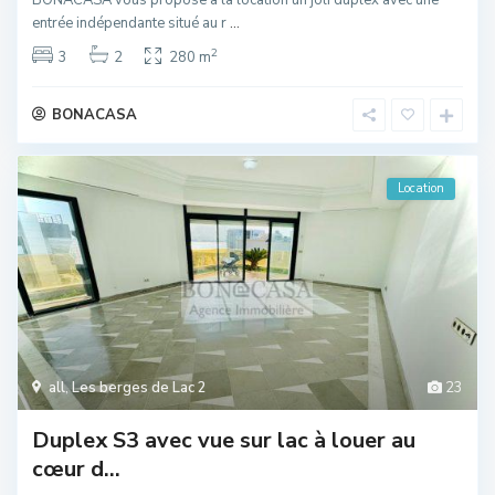
entrée indépendante situé au r
...
2
3
2
280 m
BONACASA
Location
all
,
Les berges de Lac 2
23
Duplex S3 avec vue sur lac à louer au
cœur d...