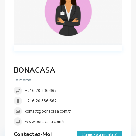
BONACASA
La marsa
+216 20 836 667
+216 20 836 667
contact@bonacasa.com.tn
www.bonacasa.com.tn
Contactez-Moi
L'annexe a montre?