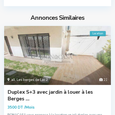
Annonces Similaires
Location
all
,
Les berges de Lac 2
21
Duplex S+3 avec jardin à louer à les
Berges ...
/Mois
3500 DT
BONACASA vous propose à la location un joli duplex avec une