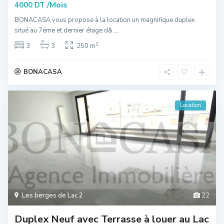
/Mois
4000 DT
BONACASA vous propose à la location un magnifique duplex
situé au 7éme et dernier étage d&
...
2
3
3
250 m
BONACASA
Location
Les berges de Lac 2
22
Duplex Neuf avec Terrasse à louer au Lac