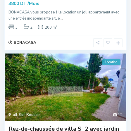
/Mois
3800 DT
BONACASA vous propose à la location un joli appartement avec
une entrée indépendante situé
...
2
3
2
200 m
BONACASA
Location
all
,
Sidi Bousaid
12
Rez-de-chaussée de villa S+2 avec jardin