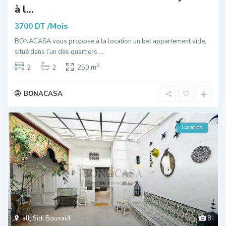
à l...
/Mois
3700 DT
BONACASA vous propose à la location un bel appartement vide,
situé dans l’un des quartiers
...
2
2
2
250 m
BONACASA
Location
all
,
Sidi Bousaid
8