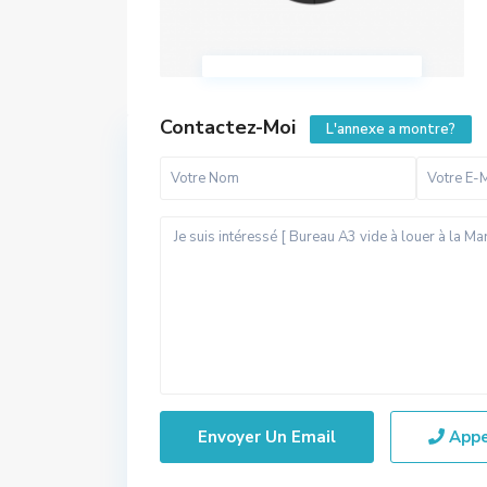
Contactez-Moi
L'annexe a montre?
App