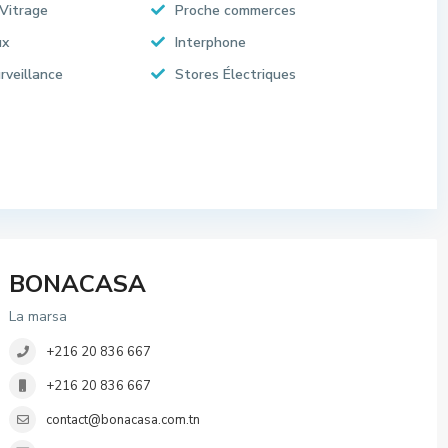
Vitrage
Proche commerces
ux
Interphone
rveillance
Stores Électriques
BONACASA
La marsa
+216 20 836 667
+216 20 836 667
contact@bonacasa.com.tn