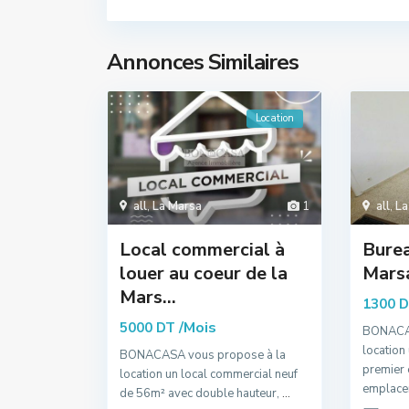
Annonces Similaires
Location
all
,
La Marsa
1
all
,
La
Local commercial à
Burea
louer au coeur de la
Mars
Mars...
1300 
/Mois
5000 DT
BONACAS
location
BONACASA vous propose à la
premier 
location un local commercial neuf
emplac
de 56m² avec double hauteur,
...