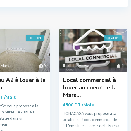
Location
Location
 Marsa
9
all
,
La Marsa
1
u A2 à louer à la
Local commercial à
a
louer au coeur de la
Mars...
/Mois
DT
/Mois
4500 DT
A vous propose à la
 un bureau A2 situé au
BONACASA vous propose à la
étage dans un
location un local commercial de
emen
...
110m² situé au cœur de la Marsa
...