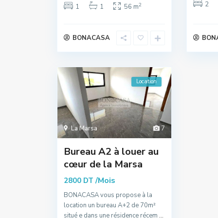
2
2
1
1
56 m
BONACASA
BON
Location
La Marsa
7
Bureau A2 à louer au
cœur de la Marsa
/Mois
2800 DT
BONACASA vous propose à la
location un bureau A+2 de 70m²
situé e dans une résidence récem
...