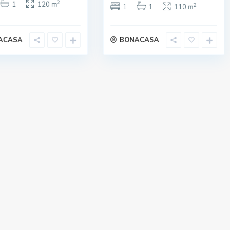
2
1
120 m
2
1
1
110 m
ACASA
BONACASA