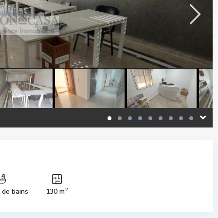
2
s de bains
130 m