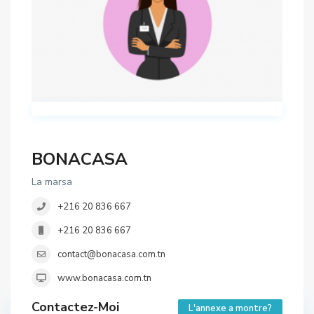
BONACASA
La marsa
+216 20 836 667
+216 20 836 667
contact@bonacasa.com.tn
www.bonacasa.com.tn
Contactez-Moi
L'annexe a montre?