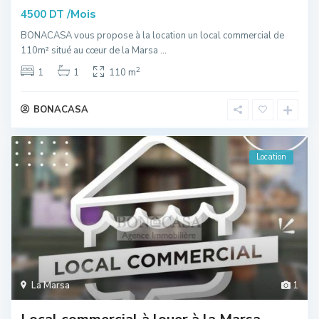
/Mois
4500 DT
BONACASA vous propose à la location un local commercial de
110m² situé au cœur de la Marsa
...
2
1
1
110 m
BONACASA
Location
La Marsa
1