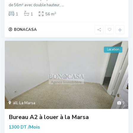
de 56m² avec double hauteur,
...
2
1
1
56 m
BONACASA
Location
all
,
La Marsa
9
Bureau A2 à louer à la Marsa
/Mois
1300 DT