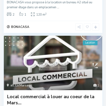
BONACASA vous propose à la location un bureau A2 situé au
premier étage dans un emplacemen
...
2
2
1
120 m
BONACASA
Location
all
,
La Marsa
1
Local commercial à louer au coeur de la
Mars...