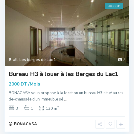
Location
all
,
Les berges de Lac 1
7
Bureau H3 à louer à les Berges du Lac1
/Mois
2000 DT
BONACASA vous propose à la location un bureau H3 situé au rez-
de-chaussée d’un immeuble sé
...
2
3
1
130 m
BONACASA