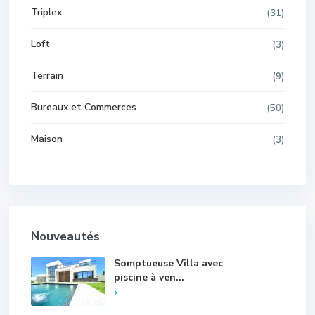
Triplex
(31)
Loft
(3)
Terrain
(9)
Bureaux et Commerces
(50)
Maison
(3)
Nouveautés
Somptueuse Villa avec
piscine à ven...
*