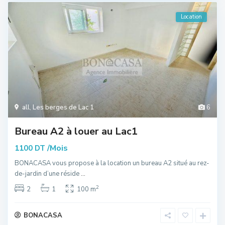
Location
all
,
Les berges de Lac 1
6
Bureau A2 à louer au Lac1
/Mois
1100 DT
BONACASA vous propose à la location un bureau A2 situé au rez-
de-jardin d’une réside
...
2
2
1
100 m
BONACASA