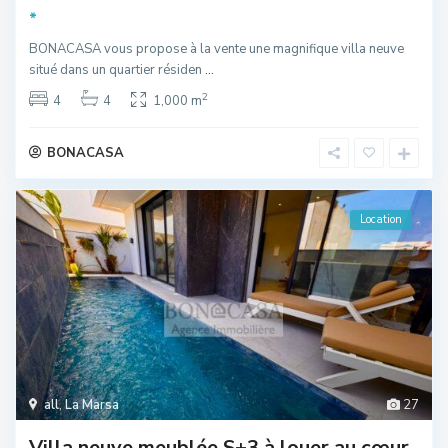
*
BONACASA vous propose à la vente une magnifique villa neuve
situé dans un quartier résiden
...
2
4
4
1,000 m
BONACASA
Location
all
,
La Marsa
27
Villa neuve meublée S+3 à louer au cœur