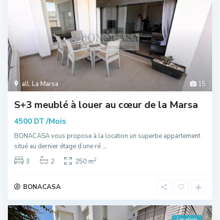
all
,
La Marsa
15
S+3 meublé à louer au cœur de la Marsa
/Mois
4500 DT
BONACASA vous propose à la location un superbe appartement
situé au dernier étage d’une ré
...
2
3
2
250 m
BONACASA
Location