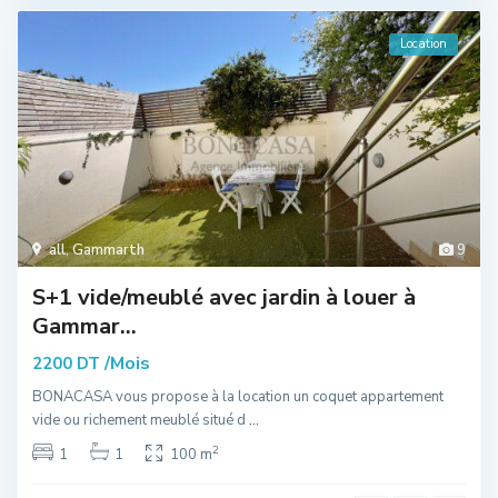
Location
all
,
Gammarth
9
S+1 vide/meublé avec jardin à louer à
Gammar...
/Mois
2200 DT
BONACASA vous propose à la location un coquet appartement
vide ou richement meublé situé d
...
2
1
1
100 m