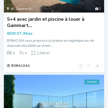
all
,
Gammarth
3
S+4 avec jardin et piscine à louer à
Gammart...
/Mois
6500 DT
BONACASA vous propose à la location un magnifique rez-de-
chaussée villa édifié sur un terr
...
2
4
4
1,000 m
BONACASA
Location