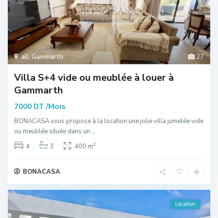
all
,
Gammarth
27
Villa S+4 vide ou meublée à louer à
Gammarth
/Mois
7000 DT
BONACASA vous propose à la location une jolie villa jumelée vide
ou meublée située dans un
...
2
4
3
400 m
BONACASA
Location