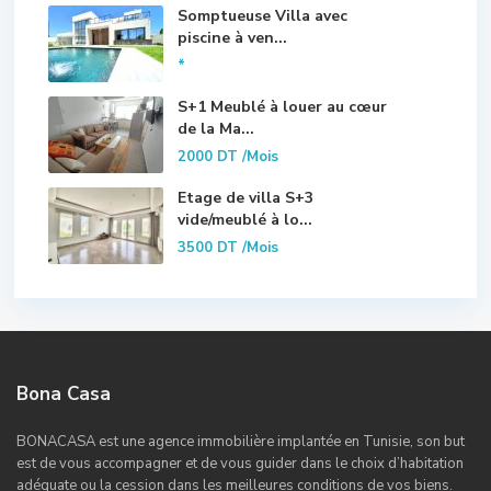
Somptueuse Villa avec
piscine à ven...
*
S+1 Meublé à louer au cœur
de la Ma...
2000 DT
/Mois
Etage de villa S+3
vide/meublé à lo...
3500 DT
/Mois
Bona Casa
BONACASA est une agence immobilière implantée en Tunisie, son but
est de vous accompagner et de vous guider dans le choix d’habitation
adéquate ou la cession dans les meilleures conditions de vos biens.