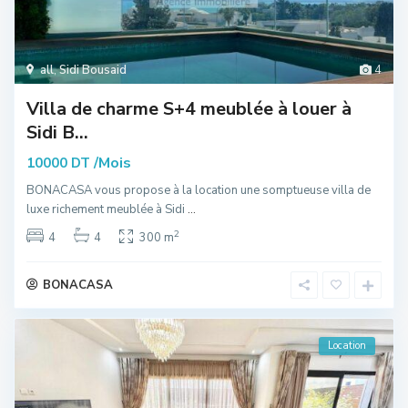
all
,
Sidi Bousaid
4
Villa de charme S+4 meublée à louer à
Sidi B...
/Mois
10000 DT
BONACASA vous propose à la location une somptueuse villa de
luxe richement meublée à Sidi
...
2
4
4
300 m
BONACASA
Location