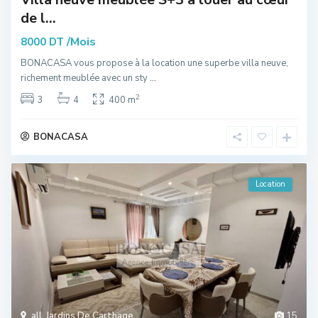
de l...
/Mois
8000 DT
BONACASA vous propose à la location une superbe villa neuve,
richement meublée avec un sty
...
2
3
4
400 m
BONACASA
Location
all
,
Jardins De Carthage
15