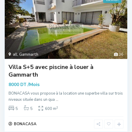
all
,
Gammarth
36
Villa S+5 avec piscine à louer à
Gammarth
/Mois
8000 DT
BONACASA vous propose à la location une superbe villa sur trois
niveaux située dans un qua
...
2
5
5
600 m
BONACASA