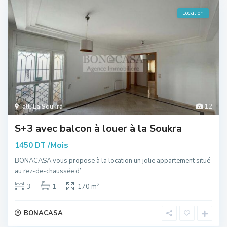
Location
all
,
La Soukra
12
S+3 avec balcon à louer à la Soukra
/Mois
1450 DT
BONACASA vous propose à la location un jolie appartement situé
au rez-de-chaussée d’
...
2
3
1
170 m
BONACASA