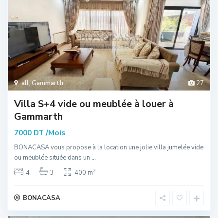
all
,
Gammarth
27
Villa S+4 vide ou meublée à louer à
Gammarth
/Mois
7000 DT
BONACASA vous propose à la location une jolie villa jumelée vide
ou meublée située dans un
...
2
4
3
400 m
BONACASA