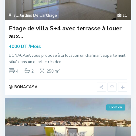
all
,
Jardins De Carthage
11
Etage de villa S+4 avec terrasse à louer
aux...
/Mois
4000 DT
BONACASA vous propose à la location un charmant appartement
situé dans un quartier résiden
...
2
4
2
250 m
BONACASA
Location