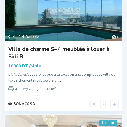
all
,
Sidi Bousaid
4
Villa de charme S+4 meublée à louer à
Sidi B...
/Mois
10000 DT
BONACASA vous propose à la location une somptueuse villa de
luxe richement meublée à Sidi
...
2
4
4
300 m
BONACASA
Location