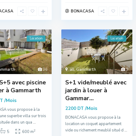
ACASA
BONACASA
Location
Location
ammarth
36
all
,
Gammarth
9
 S+5 avec piscine
S+1 vide/meublé avec
uer à Gammarth
jardin à louer à
Gammar...
/Mois
DT
/Mois
2200 DT
A vous propose à la
une superbe villa sur trois
BONACASA vous propose à la
située dans un qua
...
location un coquet appartement
vide ou richement meublé situé d
...
2
5
600 m