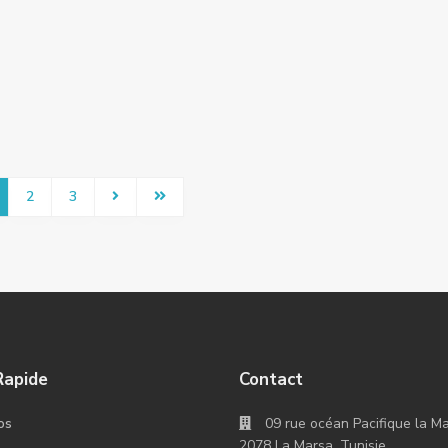
2
3
Rapide
Contact
09 rue océan Pacifique la M
os
2078 La Marsa, Tunisie