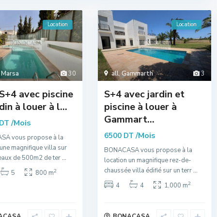
Location
Location
 Marsa
30
all
,
Gammarth
3
 S+4 avec piscine
S+4 avec jardin et
din à louer à l...
piscine à louer à
Gammart...
/Mois
 DT
/Mois
6500 DT
A vous propose à la
 une magnifique villa sur
BONACASA vous propose à la
veaux de 500m2 de ter
...
location un magnifique rez-de-
chaussée villa édifié sur un terr
...
2
5
800 m
2
4
4
1,000 m
ACASA
BONACASA