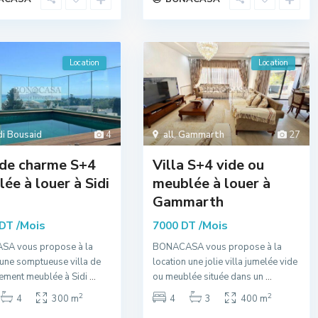
Location
Location
di Bousaid
4
all
,
Gammarth
27
 de charme S+4
Villa S+4 vide ou
ée à louer à Sidi
meublée à louer à
Gammarth
/Mois
/Mois
 DT
7000 DT
A vous propose à la
BONACASA vous propose à la
 une somptueuse villa de
location une jolie villa jumelée vide
hement meublée à Sidi
...
ou meublée située dans un
...
2
2
4
300 m
4
3
400 m