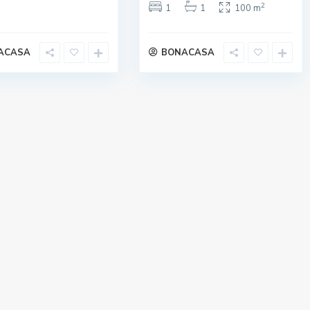
2
1
1
100 m
ACASA
BONACASA