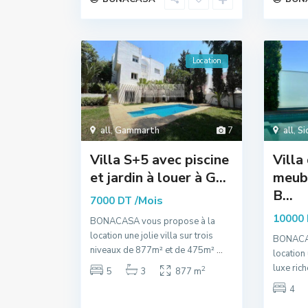
Location
all
,
Gammarth
7
all
,
Si
Villa S+5 avec piscine
Villa
et jardin à louer à G...
meubl
B...
/Mois
7000 DT
10000
BONACASA vous propose à la
location une jolie villa sur trois
BONACAS
niveaux de 877m² et de 475m²
...
location
luxe ric
2
5
3
877 m
4