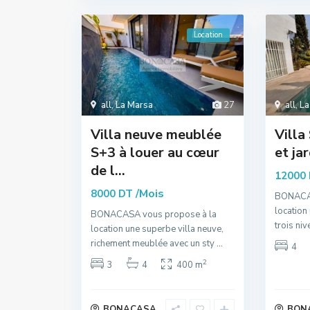
Location
all
,
La Marsa
27
all
,
La
Villa neuve meublée
Villa
S+3 à louer au cœur
et jar
de l...
12000
/Mois
8000 DT
BONACAS
location
BONACASA vous propose à la
trois ni
location une superbe villa neuve,
richement meublée avec un sty
...
4
2
3
4
400 m
BONACASA
BON