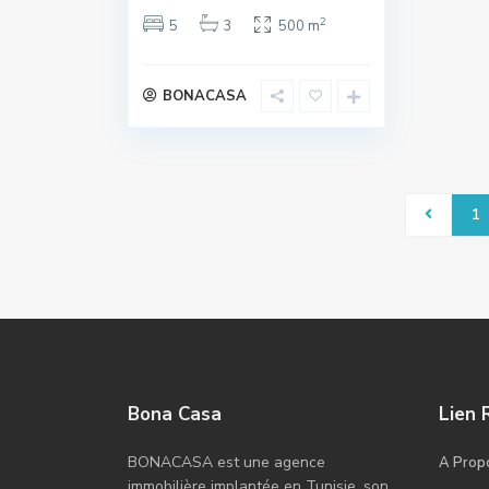
2
5
3
500 m
BONACASA
1
Bona Casa
Lien 
BONACASA est une agence
A Prop
immobilière implantée en Tunisie, son