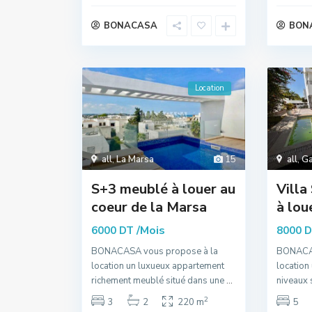
BONACASA
BON
Location
all
,
La Marsa
15
all
,
G
S+3 meublé à louer au
Villa
coeur de la Marsa
à lo
/Mois
6000 DT
8000 
BONACASA vous propose à la
BONACAS
location un luxueux appartement
location 
richement meublé situé dans une
...
niveaux 
2
3
2
220 m
5