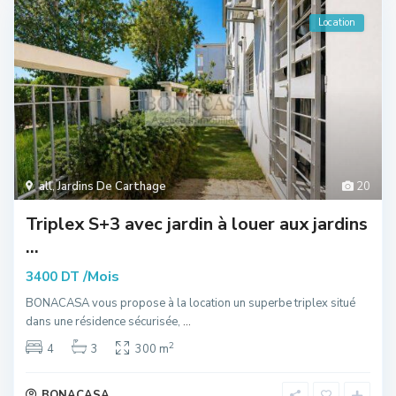
Location
all
,
Jardins De Carthage
20
Triplex S+3 avec jardin à louer aux jardins
...
/Mois
3400 DT
BONACASA vous propose à la location un superbe triplex situé
dans une résidence sécurisée,
...
2
4
3
300 m
BONACASA