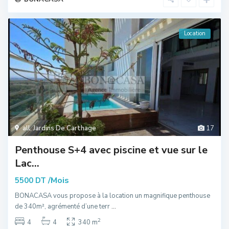
Location
all
,
Jardins De Carthage
17
Penthouse S+4 avec piscine et vue sur le
Lac...
/Mois
5500 DT
BONACASA vous propose à la location un magnifique penthouse
de 340m², agrémenté d’une terr
...
2
4
4
340 m