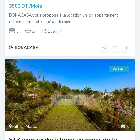
/Mois
3500 DT
BONACASA vous propose à la location un joli appartement
richement meublé situé au dernier
...
2
3
2
185 m
BONACASA
Location
all
,
La Marsa
23
S+3 avec jardin à louer au coeur de la