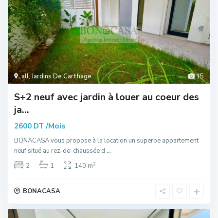
all
,
Jardins De Carthage
15
S+2 neuf avec jardin à louer au coeur des
ja...
/Mois
2600 DT
BONACASA vous propose à la location un superbe appartement
neuf situé au rez-de-chaussée d
...
2
2
1
140 m
BONACASA