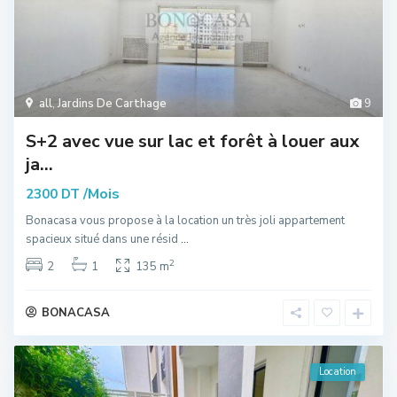
all
,
Jardins De Carthage
9
S+2 avec vue sur lac et forêt à louer aux
ja...
/Mois
2300 DT
Bonacasa vous propose à la location un très joli appartement
spacieux situé dans une résid
...
2
2
1
135 m
BONACASA
Location