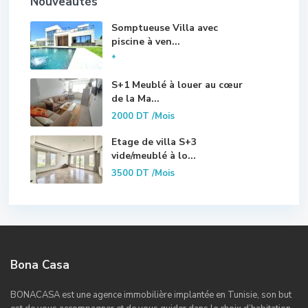
Nouveautés
Somptueuse Villa avec
piscine à ven...
*
S+1 Meublé à louer au cœur
de la Ma...
2000 DT
/Mois
Etage de villa S+3
vide/meublé à lo...
3500 DT
/Mois
Bona Casa
BONACASA est une agence immobilière implantée en Tunisie, son but