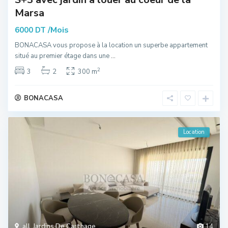
Marsa
/Mois
6000 DT
BONACASA vous propose à la location un superbe appartement
situé au premier étage dans une
...
2
3
2
300 m
BONACASA
Location
all
,
Jardins De Carthage
14