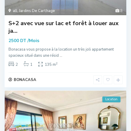
all
,
Jardins De Carthage
8
S+2 avec vue sur lac et forêt à louer aux
ja...
/Mois
2500 DT
Bonacasa vous propose à la location un très joli appartement
spacieux situé dans une résid
...
2
2
1
135 m
BONACASA
Location