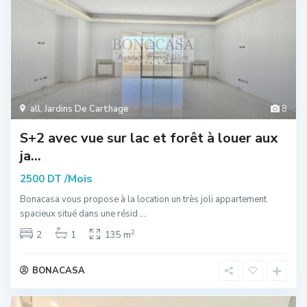
all
,
Jardins De Carthage
8
S+2 avec vue sur lac et forêt à louer aux
ja...
/Mois
2500 DT
Bonacasa vous propose à la location un très joli appartement
spacieux situé dans une résid
...
2
2
1
135 m
BONACASA