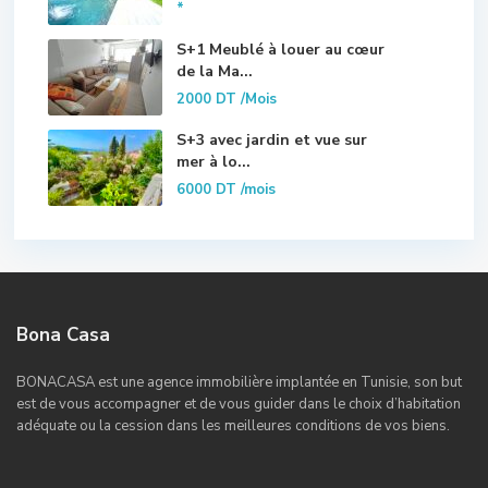
*
S+1 Meublé à louer au cœur
de la Ma...
2000 DT
/Mois
S+3 avec jardin et vue sur
mer à lo...
6000 DT
/mois
Bona Casa
BONACASA est une agence immobilière implantée en Tunisie, son but
est de vous accompagner et de vous guider dans le choix d’habitation
adéquate ou la cession dans les meilleures conditions de vos biens.