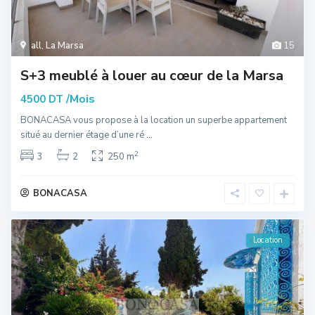
all
,
La Marsa
15
S+3 meublé à louer au cœur de la Marsa
/Mois
4500 DT
BONACASA vous propose à la location un superbe appartement
situé au dernier étage d’une ré
...
2
3
2
250 m
BONACASA
Location