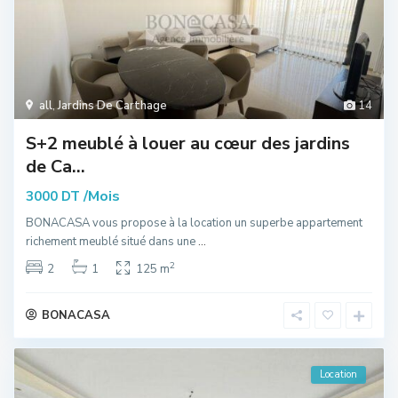
all
,
Jardins De Carthage
14
S+2 meublé à louer au cœur des jardins
de Ca...
/Mois
3000 DT
BONACASA vous propose à la location un superbe appartement
richement meublé situé dans une
...
2
2
1
125 m
BONACASA
Location