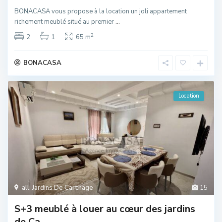
BONACASA vous propose à la location un joli appartement
richement meublé situé au premier
...
2
2
1
65 m
BONACASA
Location
all
,
Jardins De Carthage
15
S+3 meublé à louer au cœur des jardins
de Ca...