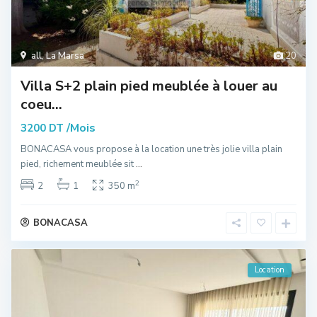
all
,
La Marsa
20
Villa S+2 plain pied meublée à louer au
coeu...
/Mois
3200 DT
BONACASA vous propose à la location une très jolie villa plain
pied, richement meublée sit
...
2
2
1
350 m
BONACASA
Location