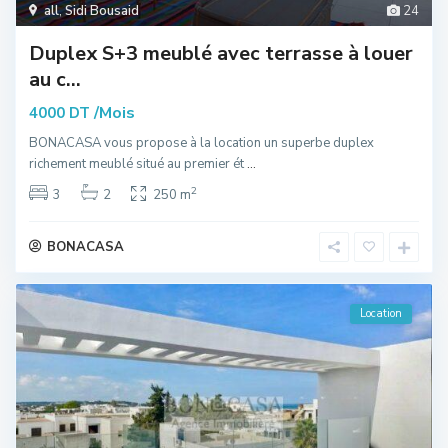
all
,
Sidi Bousaid
24
Duplex S+3 meublé avec terrasse à louer
au c...
/Mois
4000 DT
BONACASA vous propose à la location un superbe duplex
richement meublé situé au premier ét
...
2
3
2
250 m
BONACASA
Location