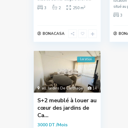
location
situé au
2
3
2
250 m
3
BONACASA
BON
Location
all
,
Jardins De Carthage
14
S+2 meublé à louer au
cœur des jardins de
Ca...
/Mois
3000 DT