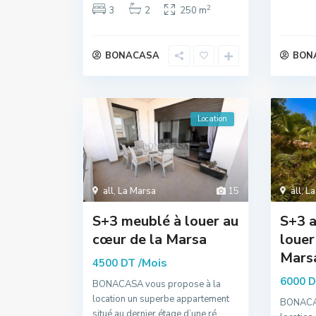
2
3
2
250 m
BONACASA
BON
Location
all
,
La Marsa
15
all
,
La
S+3 meublé à louer au
S+3 a
cœur de la Marsa
louer
Mars
/Mois
4500 DT
6000 
BONACASA vous propose à la
location un superbe appartement
BONACAS
situé au dernier étage d’une ré
...