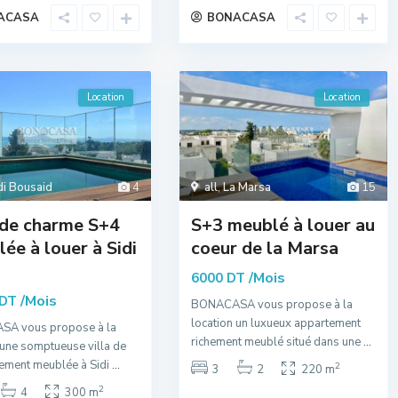
ACASA
BONACASA
Location
Location
di Bousaid
4
all
,
La Marsa
15
 de charme S+4
S+3 meublé à louer au
ée à louer à Sidi
coeur de la Marsa
/Mois
6000 DT
/Mois
 DT
BONACASA vous propose à la
location un luxueux appartement
A vous propose à la
richement meublé situé dans une
...
 une somptueuse villa de
hement meublée à Sidi
...
2
3
2
220 m
2
4
300 m