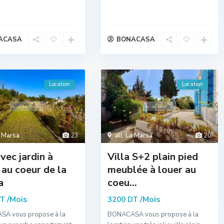
ACASA
BONACASA
Location
Location
 Marsa
23
all
,
La Marsa
20
vec jardin à
Villa S+2 plain pied
 au coeur de la
meublée à louer au
a
coeu...
/Mois
/Mois
DT
3200 DT
A vous propose à la
BONACASA vous propose à la