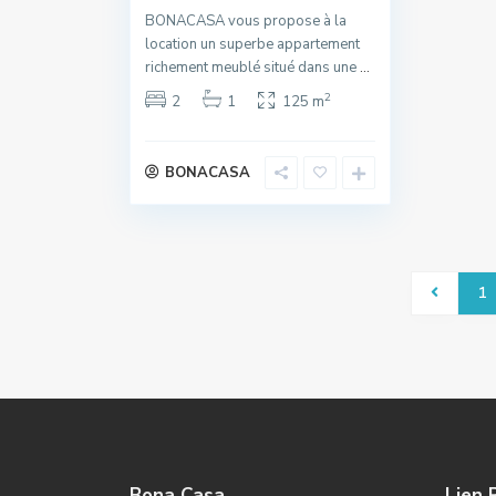
BONACASA vous propose à la
location un superbe appartement
richement meublé situé dans une
...
2
2
1
125 m
BONACASA
1
Bona Casa
Lien 