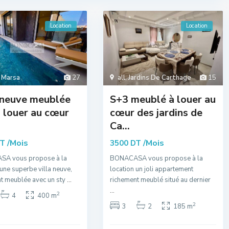
Location
Location
 Marsa
27
all
,
Jardins De Carthage
15
 neuve meublée
S+3 meublé à louer au
 louer au cœur
cœur des jardins de
Ca...
/Mois
/Mois
DT
3500 DT
A vous propose à la
BONACASA vous propose à la
 une superbe villa neuve,
location un joli appartement
t meublée avec un sty
...
richement meublé situé au dernier
...
2
4
400 m
2
3
2
185 m