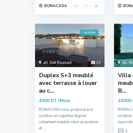
BONACASA
BON
Location
all
,
Sidi Bousaid
24
all
,
Si
Duplex S+3 meublé
Villa
avec terrasse à louer
meubl
au c...
B...
/Mois
4000 DT
10000
BONACASA vous propose à la
BONACAS
location un superbe duplex
location
richement meublé situé au premier
luxe ric
ét
...
4