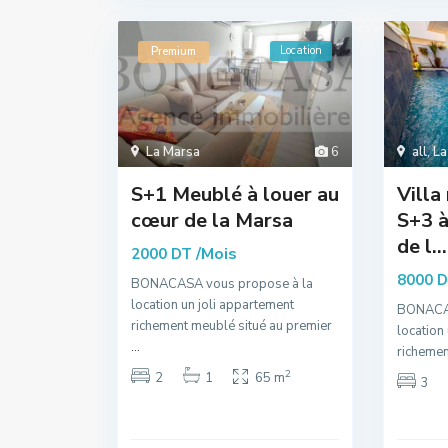
Location
Premium
La Marsa
6
all
,
La
S+1 Meublé à louer au
Villa
cœur de la Marsa
S+3 à
de l...
/Mois
2000 DT
8000 
BONACASA vous propose à la
location un joli appartement
BONACAS
richement meublé situé au premier
location
...
richemen
2
2
1
65 m
3