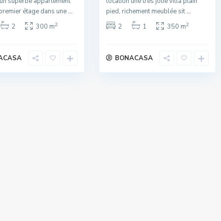
 un superbe appartement
location une très jolie villa plain
 premier étage dans une
...
pied, richement meublée sit
...
2
2
2
300 m
2
1
350 m
ACASA
BONACASA