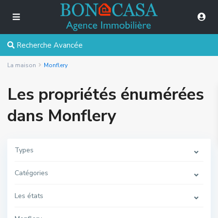
Recherche Avancée
La maison
Monflery
Les propriétés énumérées
dans Monflery
Types
Catégories
Les états