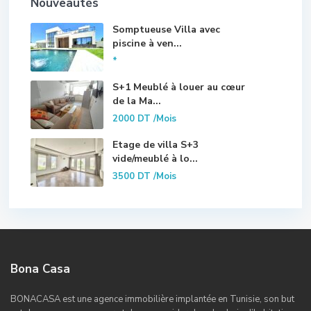
Nouveautés
Somptueuse Villa avec
piscine à ven...
*
S+1 Meublé à louer au cœur
de la Ma...
2000 DT
/Mois
Etage de villa S+3
vide/meublé à lo...
3500 DT
/Mois
Bona Casa
BONACASA est une agence immobilière implantée en Tunisie, son but