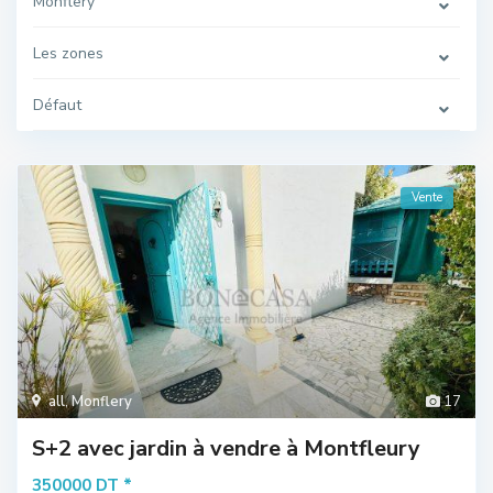
Monflery
Les zones
Défaut
Vente
all
,
Monflery
17
S+2 avec jardin à vendre à Montfleury
*
350000 DT