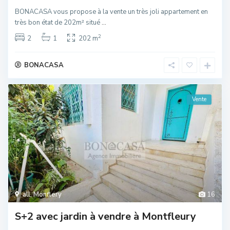
BONACASA vous propose à la vente un très joli appartement en
très bon état de 202m² situé
...
2
2
1
202 m
BONACASA
Vente
all
,
Monflery
16
S+2 avec jardin à vendre à Montfleury