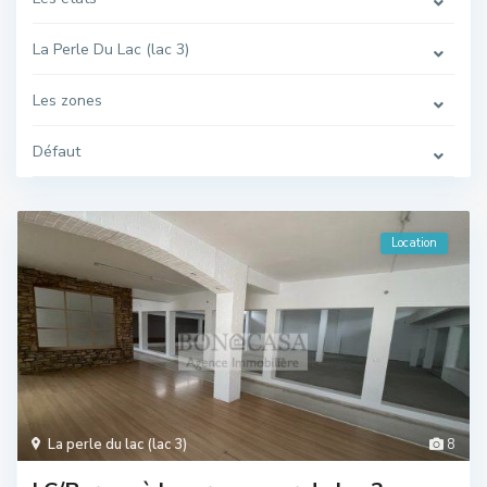
La Perle Du Lac (lac 3)
Les zones
Défaut
Location
La perle du lac (lac 3)
8