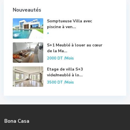
Nouveautés
Somptueuse Villa avec
piscine à ven...
*
S+1 Meublé à louer au cœur
de la Ma...
2000 DT
/Mois
Etage de villa S+3
vide/meublé à lo...
3500 DT
/Mois
Bona Casa