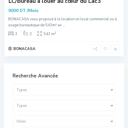
LC/Bureau à louer au cœur du Lac3
/Mois
9000 DT
BONACASA vous propose à la location un local commercial ou à
usage bureautique de 543m² av
...
2
3
2
543 m
BONACASA
Recherche Avancée
Types
Types
Villes