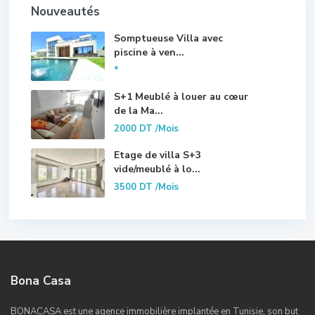
Nouveautés
Somptueuse Villa avec
piscine à ven...
*
S+1 Meublé à louer au cœur
de la Ma...
2000 DT
/Mois
Etage de villa S+3
vide/meublé à lo...
3500 DT
/Mois
Bona Casa
BONACASA est une agence immobilière implantée en Tunisie, son but