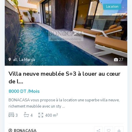
Location
all
,
La Marsa
27
Villa neuve meublée S+3 à louer au cœur
de l...
/Mois
8000 DT
BONACASA vous propose à la location une superbe villa neuve,
richement meublée avec un sty
...
2
3
4
400 m
BONACASA