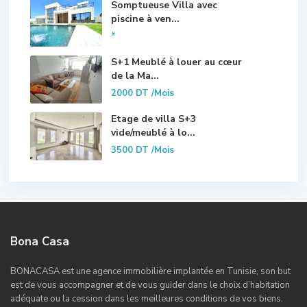
Somptueuse Villa avec
piscine à ven...
*
S+1 Meublé à louer au cœur
de la Ma...
2000 DT
/Mois
Etage de villa S+3
vide/meublé à lo...
3500 DT
/Mois
Bona Casa
BONACASA est une agence immobilière implantée en Tunisie, son but
est de vous accompagner et de vous guider dans le choix d’habitation
adéquate ou la cession dans les meilleures conditions de vos biens.