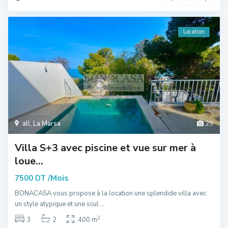
Location
all
,
La Marsa
29
Villa S+3 avec piscine et vue sur mer à
loue...
/Mois
7500 DT
BONACASA vous propose à la location une splendide villa avec
un style atypique et une scul
...
2
3
2
400 m