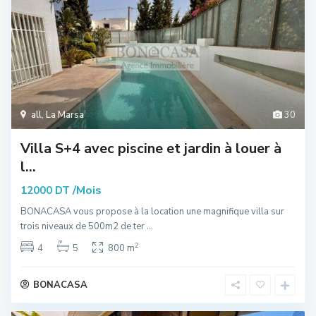
all
,
La Marsa
30
Villa S+4 avec piscine et jardin à louer à
l...
/Mois
12000 DT
BONACASA vous propose à la location une magnifique villa sur
trois niveaux de 500m2 de ter
...
2
4
5
800 m
BONACASA