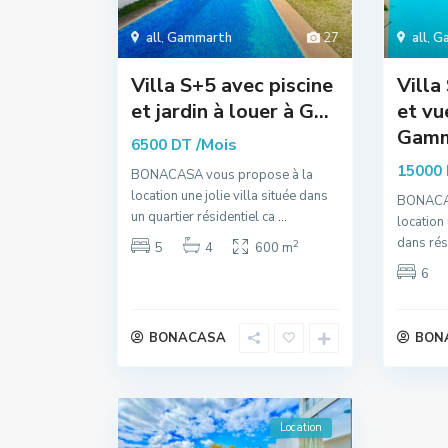
all
,
Gammarth
27
all
,
G
Villa S+5 avec piscine
Villa
et jardin à louer à G...
et vu
Gamm
/Mois
6500 DT
15000
BONACASA vous propose à la
location une jolie villa située dans
BONACAS
un quartier résidentiel ca
...
location
dans rés
2
5
4
600 m
6
BONACASA
BON
Location