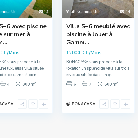
ammarth
43
all
,
Gammarth
44
 S+6 avec piscine
Villa S+6 meublé avec
e sur mer à
piscine à louer à
...
Gamm...
/Mois
/Mois
 DT
12000 DT
A vous propose à la
BONACASA vous propose à la
 une luxueuse villa située
location un splendide villa sur trois
idence calme et bien
...
niveaux située dans un qu
...
2
2
4
800 m
6
7
600 m
ACASA
BONACASA