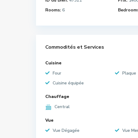
ID du Bien:
47321
Prix:
140
Rooms:
6
Bedrooms
Commodités et Services
Cuisine
Four
Plaque
Cuisine équipée
Chauffage
Central
Vue
Vue Dégagée
Vue Me