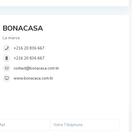
BONACASA
La marsa
+216 20 836 667
+216 20 836 667
contact@bonacasa.com.tn
www.bonacasa.com.tn