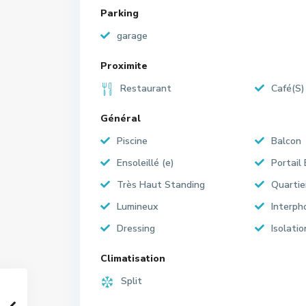
Parking
garage
Proximite
Restaurant
Café(S)
Général
Piscine
Balcon
Ensoleillé (e)
Portail 
Très Haut Standing
Quartie
Lumineux
Interph
Dressing
Isolati
Climatisation
Split