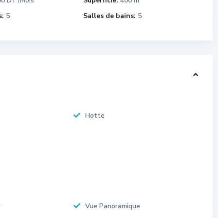
00 DT
Superficie:
400 m
/Mois
:
5
Salles de bains:
5
Hotte
r
Vue Panoramique