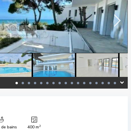
2
s de bains
400 m