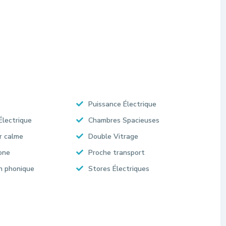
Puissance Électrique
Électrique
Chambres Spacieuses
r calme
Double Vitrage
one
Proche transport
on phonique
Stores Électriques