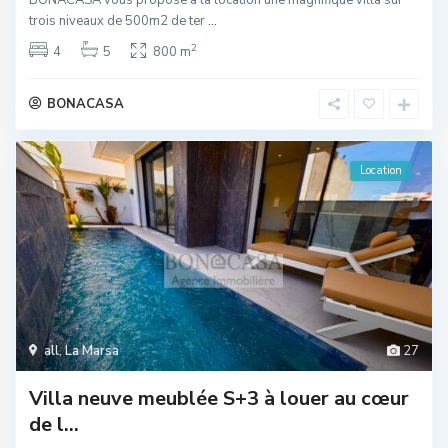
trois niveaux de 500m2 de ter
...
2
4
5
800 m
BONACASA
Location
all
,
La Marsa
27
Villa neuve meublée S+3 à louer au cœur
de l...