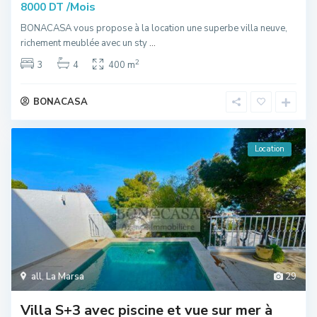
/Mois
8000 DT
BONACASA vous propose à la location une superbe villa neuve,
richement meublée avec un sty
...
2
3
4
400 m
BONACASA
Location
all
,
La Marsa
29
Villa S+3 avec piscine et vue sur mer à