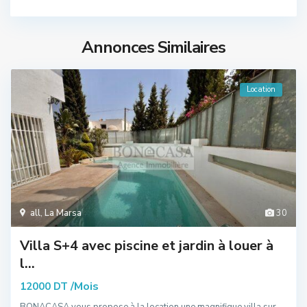
Annonces Similaires
Location
all
,
La Marsa
30
Villa S+4 avec piscine et jardin à louer à
l...
/Mois
12000 DT
BONACASA vous propose à la location une magnifique villa sur