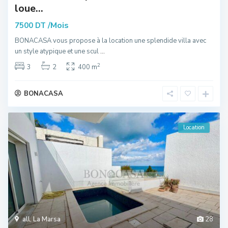
loue...
/Mois
7500 DT
BONACASA vous propose à la location une splendide villa avec
un style atypique et une scul
...
2
3
2
400 m
BONACASA
Location
all
,
La Marsa
28