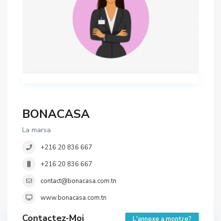
BONACASA
La marsa
+216 20 836 667
+216 20 836 667
contact@bonacasa.com.tn
www.bonacasa.com.tn
Contactez-Moi
L'annexe a montre?