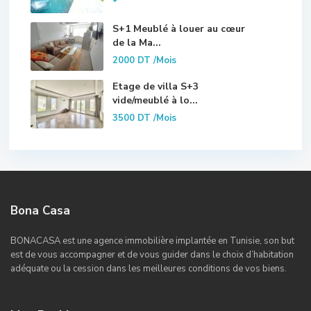
*
S+1 Meublé à louer au cœur
de la Ma...
2000 DT
/Mois
Etage de villa S+3
vide/meublé à lo...
3500 DT
/Mois
Bona Casa
BONACASA est une agence immobilière implantée en Tunisie, son but
est de vous accompagner et de vous guider dans le choix d’habitation
adéquate ou la cession dans les meilleures conditions de vos biens.