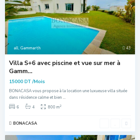
all
,
Gammarth
43
Villa S+6 avec piscine et vue sur mer à
Gamm...
/Mois
15000 DT
BONACASA vous propose à la location une luxueuse villa située
dans résidence calme et bien
...
2
6
4
800 m
BONACASA