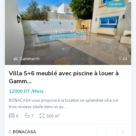
Location
all
,
Gammarth
44
Villa S+6 meublé avec piscine à louer à
Gamm...
/Mois
12000 DT
BONACASA vous propose à la location un splendide villa sur
trois niveaux située dans un qu
...
2
6
7
600 m
BONACASA