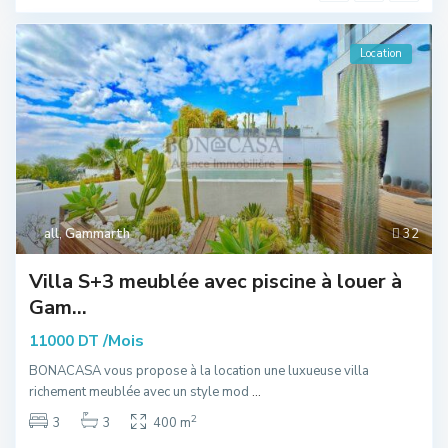
Location
all
,
Gammarth
32
Villa S+3 meublée avec piscine à louer à
Gam...
/Mois
11000 DT
BONACASA vous propose à la location une luxueuse villa
richement meublée avec un style mod
...
2
3
3
400 m