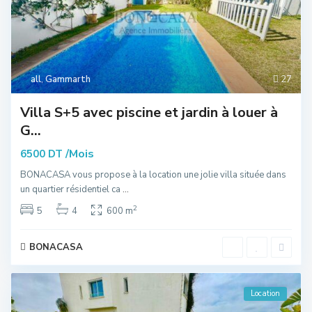
all
,
Gammarth
27
Villa S+5 avec piscine et jardin à louer à
G...
/Mois
6500 DT
BONACASA vous propose à la location une jolie villa située dans
un quartier résidentiel ca
...
2
5
4
600 m
BONACASA
Location