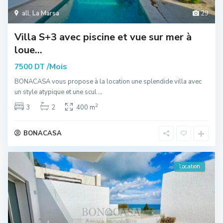
all
,
La Marsa
29
Villa S+3 avec piscine et vue sur mer à
loue...
/Mois
7500 DT
BONACASA vous propose à la location une splendide villa avec
un style atypique et une scul
...
2
3
2
400 m
BONACASA
Location