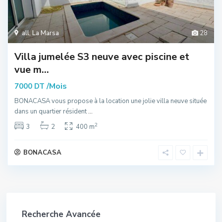
all
,
La Marsa
28
Villa jumelée S3 neuve avec piscine et
vue m...
/Mois
7000 DT
BONACASA vous propose à la location une jolie villa neuve située
dans un quartier résident
...
2
3
2
400 m
BONACASA
Recherche Avancée