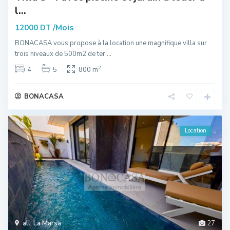
l...
/Mois
12000 DT
BONACASA vous propose à la location une magnifique villa sur
trois niveaux de 500m2 de ter
...
2
4
5
800 m
BONACASA
Location
all
,
La Marsa
27