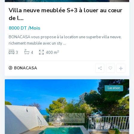
Villa neuve meublée S+3 à louer au cœur
de l...
/Mois
8000 DT
BONACASA vous propose à la location une superbe villa neuve,
richement meublée avec un sty
...
2
3
4
400 m
BONACASA
Location