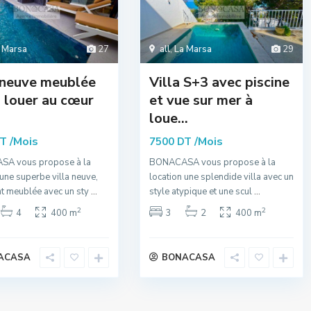
 Marsa
27
all
,
La Marsa
29
 neuve meublée
Villa S+3 avec piscine
 louer au cœur
et vue sur mer à
loue...
/Mois
/Mois
DT
7500 DT
A vous propose à la
BONACASA vous propose à la
 une superbe villa neuve,
location une splendide villa avec un
t meublée avec un sty
...
style atypique et une scul
...
2
2
4
400 m
3
2
400 m
ACASA
BONACASA