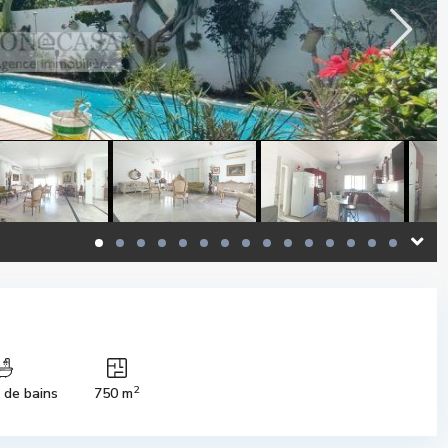
2
s de bains
750 m