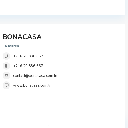
BONACASA
La marsa
+216 20 836 667
+216 20 836 667
contact@bonacasa.com.tn
www.bonacasa.com.tn