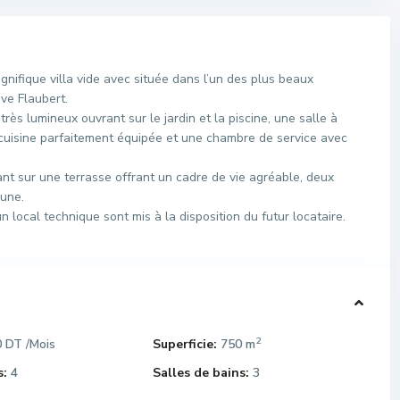
fique villa vide avec située dans l’un des plus beaux
ve Flaubert.
ès lumineux ouvrant sur le jardin et la piscine, une salle à
e cuisine parfaitement équipée et une chambre de service avec
ant sur une terrasse offrant un cadre de vie agréable, deux
une.
 local technique sont mis à la disposition du futur locataire.
2
0 DT
Superficie:
750 m
/Mois
:
4
Salles de bains:
3