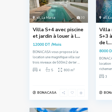
all
,
La Marsa
30
all
,
La
Villa S+4 avec piscine
Villa
et jardin à louer à l...
S+3 à
de l...
/Mois
12000 DT
8000 
BONACASA vous propose à la
location une magnifique villa sur
BONACAS
trois niveaux de 500m2 de ter
...
location
richemen
2
4
5
800 m
3
BONACASA
BON