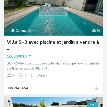
all
,
Gammarth
20
Villa S+3 avec piscine et jardin à vendre à
...
*
1600000 DT
BONACASA vous propose à la location une superbe villa jumelée
sur trois niveaux de 483.3m²
...
2
3
2
483 m
BONACASA
Vente