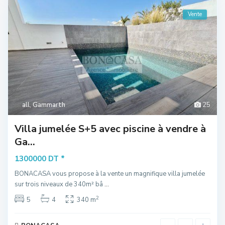
Vente
all
,
Gammarth
25
Villa jumelée S+5 avec piscine à vendre à
Ga...
*
1300000 DT
BONACASA vous propose à la vente un magnifique villa jumelée
sur trois niveaux de 340m² bâ
...
2
5
4
340 m