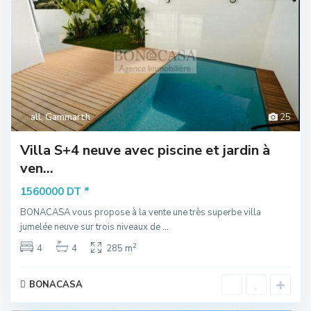
all
,
Gammarth
25
Villa S+4 neuve avec piscine et jardin à
ven...
*
1560000 DT
BONACASA vous propose à la vente une très superbe villa
jumelée neuve sur trois niveaux de
...
2
4
4
285 m
BONACASA