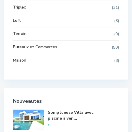
Triplex
(31)
Loft
(3)
Terrain
(9)
Bureaux et Commerces
(50)
Maison
(3)
Nouveautés
Somptueuse Villa avec
piscine à ven...
*