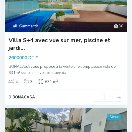
all
,
Gammarth
36
Villa S+4 avec vue sur mer, piscine et
jardi...
*
2600000 DT
BONACASA vous propose à la vente une somptueuse villa de
631m² sur trois niveaux située da
...
2
4
3
631 m
BONACASA
Vente