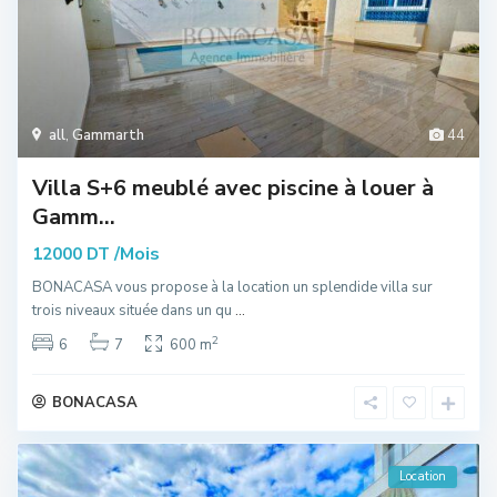
all
,
Gammarth
44
Villa S+6 meublé avec piscine à louer à
Gamm...
/Mois
12000 DT
BONACASA vous propose à la location un splendide villa sur
trois niveaux située dans un qu
...
2
6
7
600 m
BONACASA
Location