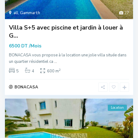
all
,
Gammarth
27
Villa S+5 avec piscine et jardin à louer à
G...
/Mois
6500 DT
BONACASA vous propose à la location une jolie villa située dans
un quartier résidentiel ca
...
2
5
4
600 m
BONACASA
Location