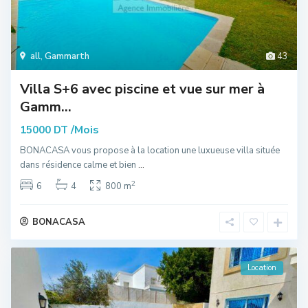
all
,
Gammarth
43
Villa S+6 avec piscine et vue sur mer à
Gamm...
/Mois
15000 DT
BONACASA vous propose à la location une luxueuse villa située
dans résidence calme et bien
...
2
6
4
800 m
BONACASA
Location