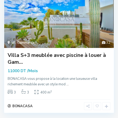
all
,
Gammarth
32
Villa S+3 meublée avec piscine à louer à
Gam...
/Mois
11000 DT
BONACASA vous propose à la location une luxueuse villa
richement meublée avec un style mod
...
2
3
3
400 m
BONACASA