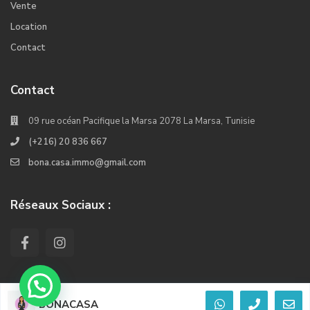
Vente
Location
Contact
Contact
09 rue océan Pacifique la Marsa 2078 La Marsa, Tunisie
(+216) 20 836 667
bona.casa.immo@gmail.com
Réseaux Sociaux :
BONACASA
© 2022. Tous les droits réservés Crée Par Kiwi Softwares