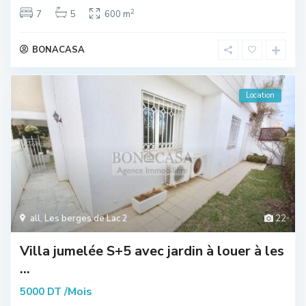
2
7
5
600 m
BONACASA
Location
all
,
Les berges de Lac 2
22
Villa jumelée S+5 avec jardin à louer à les
...
/Mois
5000 DT