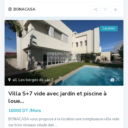
BONACASA
Location
all
,
Les berges de Lac 2
25
Villa S+7 vide avec jardin et piscine à
loue...
/Mois
16000 DT
BONACASA vous propose à la location une somptueuse villa vide
sur trois niveaux située dan
...