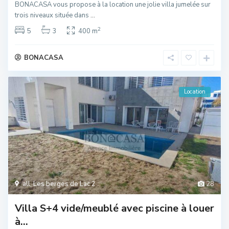
BONACASA vous propose à la location une jolie villa jumelée sur
trois niveaux située dans
...
2
5
3
400 m
BONACASA
Location
all
,
Les berges de Lac 2
28
Villa S+4 vide/meublé avec piscine à louer
à...