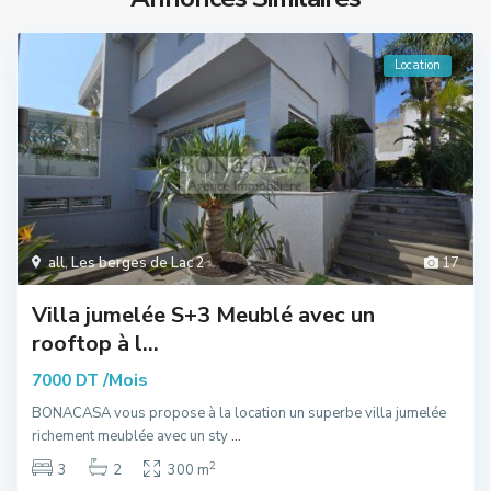
Location
all
,
Les berges de Lac 2
17
Villa jumelée S+3 Meublé avec un
rooftop à l...
/Mois
7000 DT
BONACASA vous propose à la location un superbe villa jumelée
richement meublée avec un sty
...
2
3
2
300 m