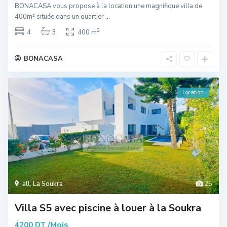
BONACASA vous propose à la location une magnifique villa de
400m² située dans un quartier
...
2
4
3
400 m
BONACASA
Location
all
,
La Soukra
25
Villa S5 avec piscine à louer à la Soukra
/Mois
4200 DT