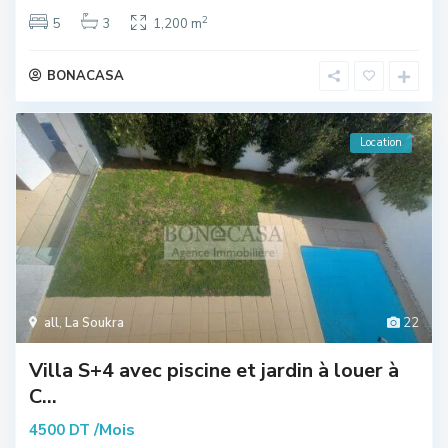
2
5
3
1,200 m
BONACASA
Location
all
,
La Soukra
22
Villa S+4 avec piscine et jardin à louer à
C...
/Mois
4500 DT