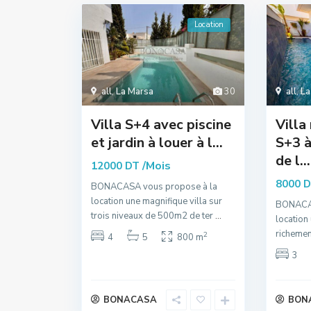
Location
all
,
La Marsa
30
all
,
La
Villa S+4 avec piscine
Villa
et jardin à louer à l...
S+3 à
de l...
/Mois
12000 DT
8000 
BONACASA vous propose à la
location une magnifique villa sur
BONACAS
trois niveaux de 500m2 de ter
...
location
richemen
2
4
5
800 m
3
BONACASA
BON