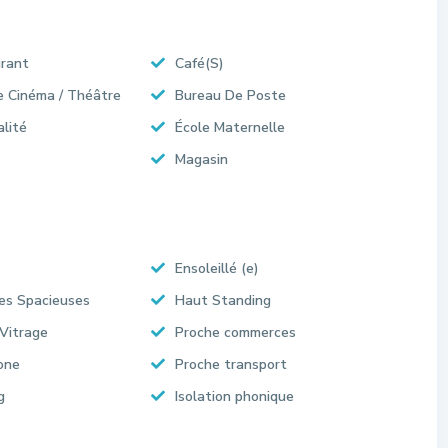
rant
Café(S)
e Cinéma / Théâtre
Bureau De Poste
alité
École Maternelle
Magasin
Ensoleillé (e)
es Spacieuses
Haut Standing
Vitrage
Proche commerces
one
Proche transport
g
Isolation phonique