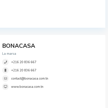
BONACASA
La marsa
+216 20 836 667
+216 20 836 667
contact@bonacasa.com.tn
www.bonacasa.com.tn