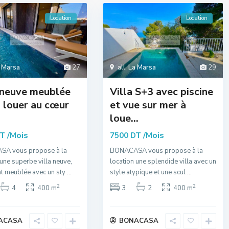
Location
Location
 Marsa
27
all
,
La Marsa
29
 neuve meublée
Villa S+3 avec piscine
 louer au cœur
et vue sur mer à
loue...
/Mois
/Mois
DT
7500 DT
A vous propose à la
BONACASA vous propose à la
 une superbe villa neuve,
location une splendide villa avec un
t meublée avec un sty
...
style atypique et une scul
...
2
2
4
400 m
3
2
400 m
ACASA
BONACASA