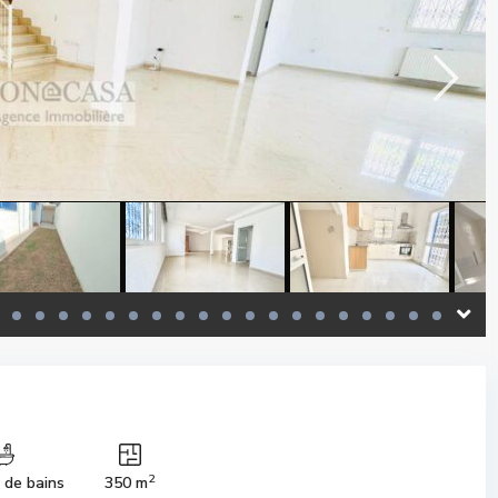
2
s de bains
350 m