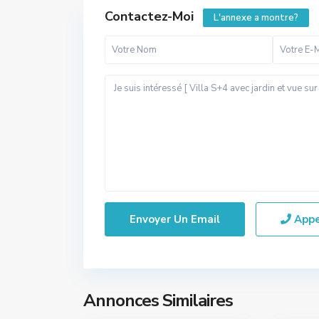
Contactez-Moi
L'annexe a montre?
App
Annonces Similaires