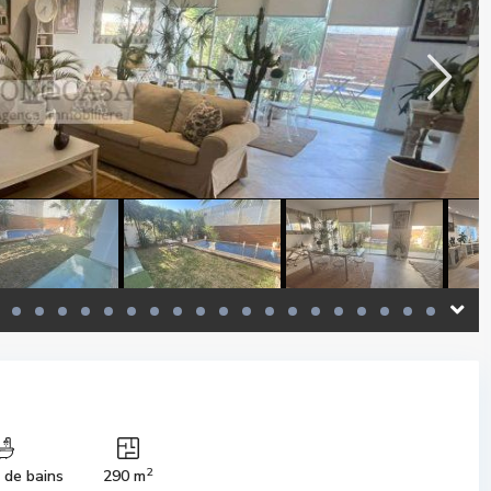
2
s de bains
290 m