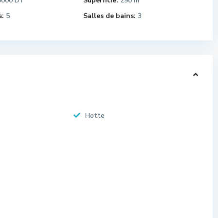
0000 DT
Superficie:
290 m
*
:
5
Salles de bains:
3
Hotte