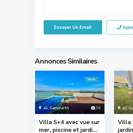
App
Annonces Similaires
Vente
all
,
Gammarth
36
all
,
G
Villa S+4 avec vue sur
Villa
mer, piscine et jardi...
jardi