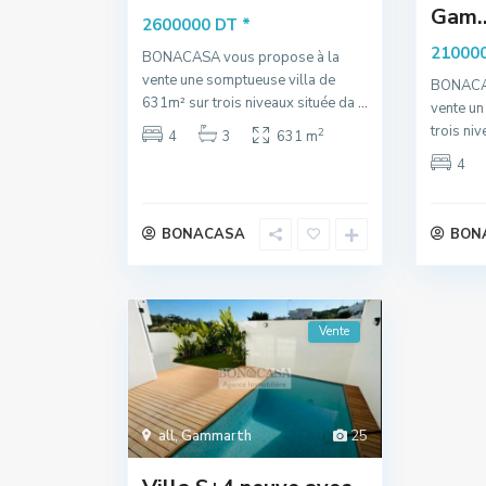
Gam..
*
2600000 DT
21000
BONACASA vous propose à la
vente une somptueuse villa de
BONACAS
631m² sur trois niveaux située da
...
vente un
trois ni
2
4
3
631 m
4
BONACASA
BON
Vente
all
,
Gammarth
25