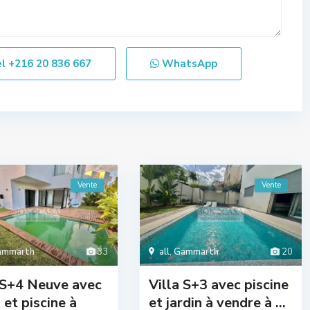
el
+216 20 836 667
WhatsApp
Vente
Vente
ammarth
33
all
,
Gammarth
20
 S+4 Neuve avec
Villa S+3 avec piscine
n et piscine à
et jardin à vendre à ...