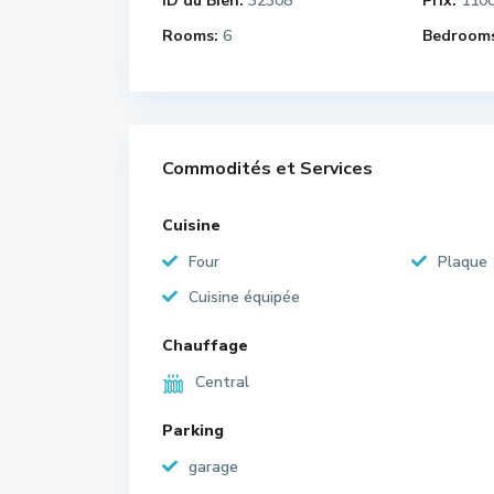
ID du Bien:
32308
Prix:
110
Rooms:
6
Bedrooms
Commodités et Services
Cuisine
Four
Plaque
Cuisine équipée
Chauffage
Central
Parking
garage