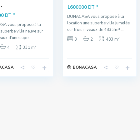
.
*
1600000 DT
*
00 DT
BONACASA vous propose à la
location une superbe villa jumelée
A vous propose à la
sur trois niveaux de 483.3m²
...
 superbe villa neuve sur
veaux d’une supe
...
2
3
2
483 m
2
4
331 m
ACASA
BONACASA