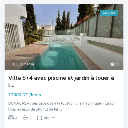
Location
all
,
La Marsa
30
Villa S+4 avec piscine et jardin à louer à
l...
/Mois
12000 DT
BONACASA vous propose à la location une magnifique villa sur
trois niveaux de 500m2 de ter
...
2
4
5
800 m