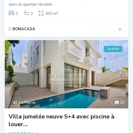
dans un quartier résident
...
2
3
2
400 m
BONACASA
Location
all
,
La Marsa
20
Villa jumelée neuve S+4 avec piscine à
louer...