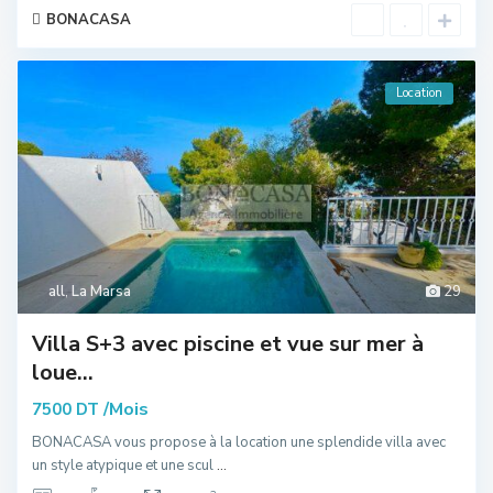
BONACASA
Location
all
,
La Marsa
29
Villa S+3 avec piscine et vue sur mer à
loue...
/Mois
7500 DT
BONACASA vous propose à la location une splendide villa avec
un style atypique et une scul
...