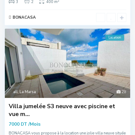
2
3
2
400 m
BONACASA
Location
all
,
La Marsa
28
Villa jumelée S3 neuve avec piscine et
vue m...
/Mois
7000 DT
BONACASA vous propose à la location une jolie villa neuve située