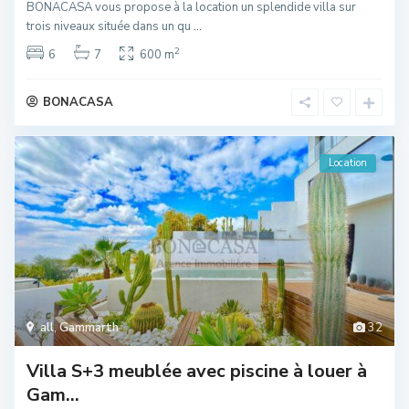
BONACASA vous propose à la location un splendide villa sur
trois niveaux située dans un qu
...
2
6
7
600 m
BONACASA
Location
all
,
Gammarth
32
Villa S+3 meublée avec piscine à louer à
Gam...