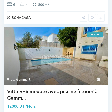
2
6
4
800 m
BONACASA
Location
all
,
Gammarth
44
Villa S+6 meublé avec piscine à louer à
Gamm...
/Mois
12000 DT