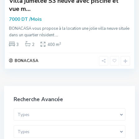
Villa jumelée S3 neuve avec piscine et
vue m...
/Mois
7000 DT
BONACASA vous propose à la location une jolie villa neuve située
dans un quartier résident
...
2
3
2
400 m
BONACASA
Recherche Avancée
Types
Types