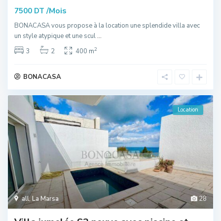
/Mois
7500 DT
BONACASA vous propose à la location une splendide villa avec
un style atypique et une scul
...
2
3
2
400 m
BONACASA
Location
all
,
La Marsa
28