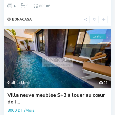
2
4
5
800 m
BONACASA
Location
all
,
La Marsa
27
Villa neuve meublée S+3 à louer au cœur
de l...
/Mois
8000 DT