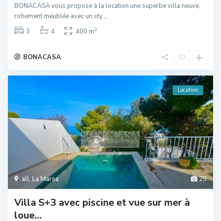
BONACASA vous propose à la location une superbe villa neuve,
richement meublée avec un sty
...
2
3
4
400 m
BONACASA
Location
all
,
La Marsa
29
Villa S+3 avec piscine et vue sur mer à
loue...