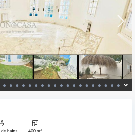
2
s de bains
400 m