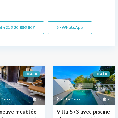
el
+216 20 836 667
WhatsApp
Location
Location
 Marsa
27
all
,
La Marsa
29
 neuve meublée
Villa S+3 avec piscine