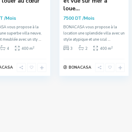
 louer au cœur
et vue sur mer à
loue...
/Mois
/Mois
DT
7500 DT
A vous propose à la
BONACASA vous propose à la
 une superbe villa neuve,
location une splendide villa avec un
t meublée avec un sty
...
style atypique et une scul
...
2
2
4
400 m
3
2
400 m
ACASA
BONACASA