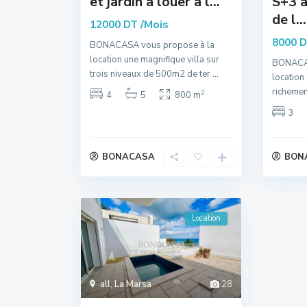
et jardin à louer à l...
S+3 à
de l...
/Mois
12000 DT
8000 
BONACASA vous propose à la
location une magnifique villa sur
BONACAS
trois niveaux de 500m2 de ter
...
location
richemen
2
4
5
800 m
3
BONACASA
BON
Location
all
,
La Marsa
28