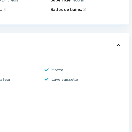
0 DT
Superficie:
400 m
/Mois
:
4
Salles de bains:
3
Hotte
rateur
Lave vaisselle