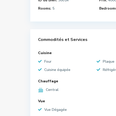
ID du Bien:
38014
Prix:
400
Rooms:
5
Bedrooms
Commodités et Services
Cuisine
Four
Plaque
Cuisine équipée
Réfrigé
Chauffage
Central
Vue
Vue Dégagée