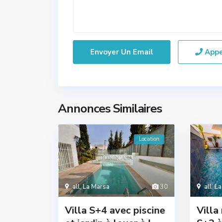
App
Annonces Similaires
Location
all
,
La Marsa
30
all
,
La
Villa S+4 avec piscine
Villa