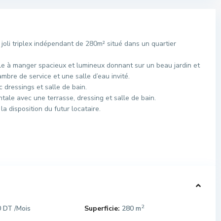
oli triplex indépendant de 280m² situé dans un quartier
e à manger spacieux et lumineux donnant sur un beau jardin et
mbre de service et une salle d’eau invité.
c dressings et salle de bain.
ale avec une terrasse, dressing et salle de bain.
a disposition du futur locataire.
2
0 DT
Superficie:
280 m
/Mois