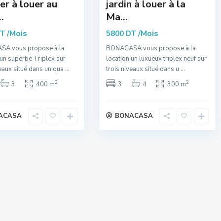
er à louer au
jardin à louer à la
.
Ma...
/Mois
/Mois
DT
5800 DT
A vous propose à la
BONACASA vous propose à la
 un superbe Triplex sur
location un luxueux triplex neuf sur
veaux situé dans un qua
...
trois niveaux situé dans u
...
2
2
3
400 m
3
4
300 m
ACASA
BONACASA