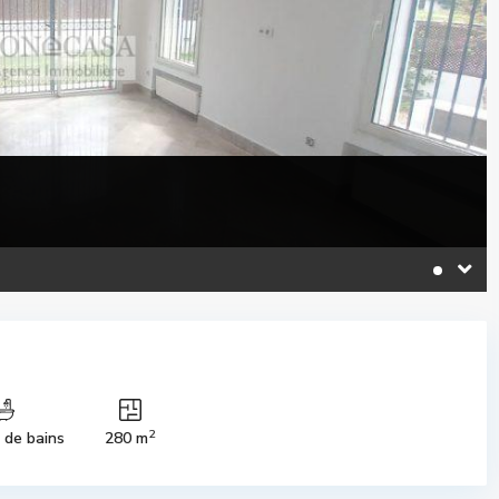
2
s de bains
280 m