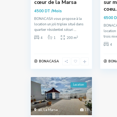
cœur de la Marsa
sur m
coeu..
/Mois
4500 DT
6500 
BONACASA vous propose à la
location un joli triplex situé dans
BONACAS
quartier résidentiel sécuri
...
location
trois ni
2
4
1
200 m
4
BONACASA
BON
Location
all
,
La Marsa
17