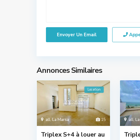
App
Annonces Similaires
Location
all
,
La Marsa
15
all
,
La
Triplex S+4 à louer au
Tripl