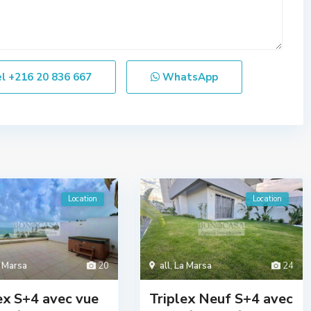
el
+216 20 836 667
WhatsApp
Location
Location
 Marsa
20
all
,
La Marsa
24
ex S+4 avec vue
Triplex Neuf S+4 avec