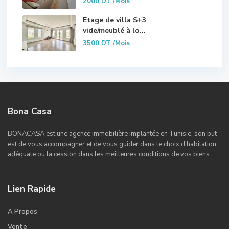
2000 DT
/Mois
Etage de villa S+3
vide/meublé à lo...
3500 DT
/Mois
Bona Casa
BONACASA est une agence immobilière implantée en Tunisie, son but
est de vous accompagner et de vous guider dans le choix d’habitation
adéquate ou la cession dans les meilleures conditions de vos biens.
Lien Rapide
A Propos
Vente