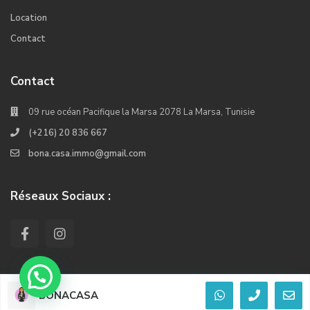
Location
Contact
Contact
09 rue océan Pacifique la Marsa 2078 La Marsa, Tunisie
(+216) 20 836 667
bona.casa.immo@gmail.com
Réseaux Sociaux :
BONACASA
© 2022. Tous les droits réservés Crée Par Kiwi Softwares