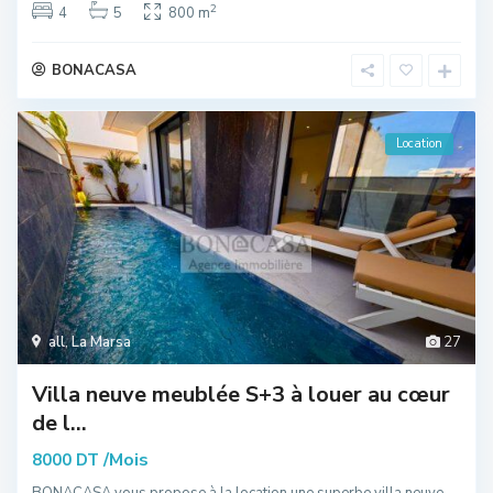
2
4
5
800 m
BONACASA
Location
all
,
La Marsa
27
Villa neuve meublée S+3 à louer au cœur
de l...
/Mois
8000 DT
BONACASA vous propose à la location une superbe villa neuve,