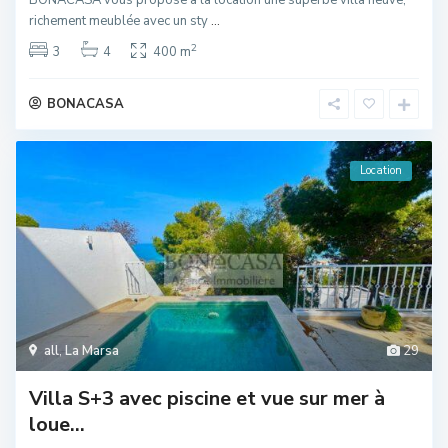
richement meublée avec un sty
...
2
3
4
400 m
BONACASA
Location
all
,
La Marsa
29
Villa S+3 avec piscine et vue sur mer à
loue...