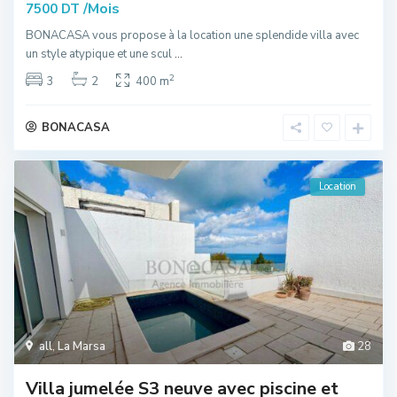
/Mois
7500 DT
BONACASA vous propose à la location une splendide villa avec
un style atypique et une scul
...
2
3
2
400 m
BONACASA
Location
all
,
La Marsa
28
Villa jumelée S3 neuve avec piscine et